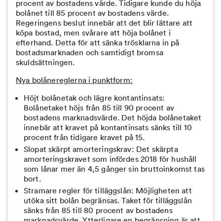
procent av bostadens värde. Tidigare kunde du höja
bolånet till 85 procent av bostadens värde.
Regeringens beslut innebär att det blir lättare att
köpa bostad, men svårare att höja bolånet i
efterhand. Detta för att sänka trösklarna in på
bostadsmarknaden och samtidigt bromsa
skuldsättningen.
Nya bolånereglerna i punktform:
Höjt bolånetak och lägre kontantinsats:
Bolånetaket höjs från 85 till 90 procent av
bostadens marknadsvärde. Det höjda bolånetaket
innebär att kravet på kontantinsats sänks till 10
procent från tidigare kravet på 15.
Slopat skärpt amorteringskrav: Det skärpta
amorteringskravet som infördes 2018 för hushåll
som lånar mer än 4,5 gånger sin bruttoinkomst tas
bort.
Stramare regler för tilläggslån: Möjligheten att
utöka sitt bolån begränsas. Taket för tilläggslån
sänks från 85 till 80 procent av bostadens
marknadsvärde. Ytterligare en begränsning är att