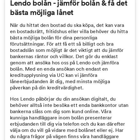
Lendo bolån - jämför bolån & få det
bästa möjliga lånet
När du hittat den bostad du ska köpa, det kan vara
en bostadsrätt, fritidshus eller villa behöver du hitta
bästa möjliga bolån för dina personliga
förutsättningar. För att få ett så billigt och bra
bostadslån som möjligt är det viktigt att du jämför
bankernas räntor och villkor. Det gör du enklast
genom att ansöka hos oss på Lendo och jämföra
bolån. Med en enda ansökan och endast en
kreditupplysning via UC kan vi jämföra
låneerbjudanden åt dig, med minsta möjliga
påverkan på din kreditvärdighet.
Hos Lendo påbörjar du din ansökan digitalt, du
behöver alltså inte besöka ett enda bankkontor utan
bankerna slåss om dig som kund online. Våra
kunniga handläggare inom bolån presenterar
erbjudanden till dig via telefon och du kan därefter
välja om du vill gå vidare med bolånet eller ej. Har
du några frågor på vägen finns våra handläggare