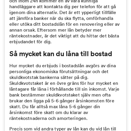
och inom 24h kommer en av våra kunniga
handläggare att kontakta dig per telefon för att gå
igenom dina alternativ. Det är ett ypperligt tillfälle
att jämföra banker när du ska flytta, omförhandla
eller utöka ditt bostadslån för en renovering eller av
annan orsak. Eftersom mer lån betyder mer
räntekostnader, är det viktigt att du hittar det bästa
erbjudandet för dig.
Så mycket kan du låna till bostad
Hur mycket du erbjuds i bostadslån avgörs av dina
personliga ekonomiska förutsättningar och det
skuldkvotstak bankerna sätter på dig.
Skuldkvotstaket är en övre gräns för hur mycket en
låntagare får låna i förhållande till sin inkomst. Varje
bank bestämmer skuldkvotstaket själv men ofta
brukar den ligga på 5-6 gånger årsinkomsten före
skatt. Du får alltså max låna 5-6 gånger din
årsinkomst före skatt om du klarar av
räntekostnaderna och amorteringen.
Precis som vid andra typer av lån kan du vid lån till