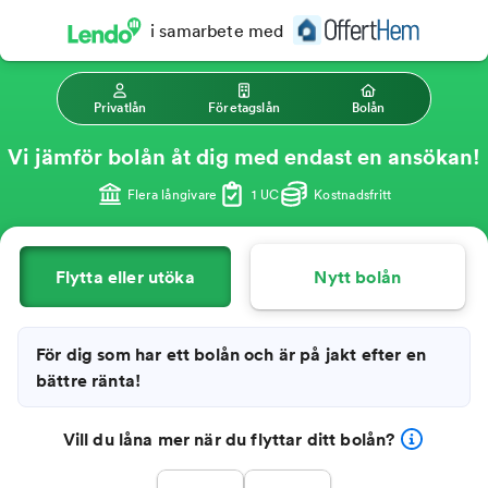
i samarbete med
Privatlån
Företagslån
Bolån
Vi jämför bolån åt dig med endast en ansökan!
Flera långivare
1 UC
Kostnadsfritt
Flytta eller utöka
Nytt bolån
För dig som har ett bolån och är på jakt efter en
bättre ränta!
Vill du låna mer när du flyttar ditt bolån?