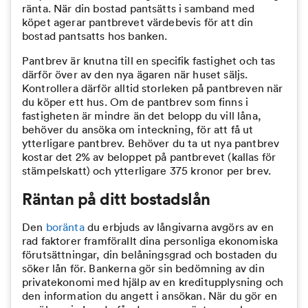
ränta. När din bostad pantsätts i samband med
köpet agerar pantbrevet värdebevis för att din
bostad pantsatts hos banken.
Pantbrev är knutna till en specifik fastighet och tas
därför över av den nya ägaren när huset säljs.
Kontrollera därför alltid storleken på pantbreven när
du köper ett hus. Om de pantbrev som finns i
fastigheten är mindre än det belopp du vill låna,
behöver du ansöka om inteckning, för att få ut
ytterligare pantbrev. Behöver du ta ut nya pantbrev
kostar det 2% av beloppet på pantbrevet (kallas för
stämpelskatt) och ytterligare 375 kronor per brev.
Räntan på ditt bostadslån
Den
boränta
du erbjuds av långivarna avgörs av en
rad faktorer framförallt dina personliga ekonomiska
förutsättningar, din belåningsgrad och bostaden du
söker lån för. Bankerna gör sin bedömning av din
privatekonomi med hjälp av en kreditupplysning och
den information du angett i ansökan. När du gör en