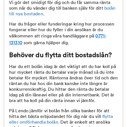
Vi gör det smidigt för dig och du får samma ränta
som när du vänder dig till banken själv för ditt
bolån
till nya bostaden
.
Har du frågor eller funderingar kring hur processen
fungerar eller hur du fyller i din ansökan är du
välkommen att ringa våra handläggare på
0771-
131310
som gärna hjälper dig.
Behöver du flytta ditt bostadslån?
Har du ett bolån idag är det viktigt att du har koll på
hur mycket ränta du betalar varje månad så du inte
betalar för mycket. Räntorna ändras över tid och den
räntan du har hos din bank kanske inte längre är
konkurrenskraftig. Du hittar den ränta du betalar
idag på din låneavi eller på din internetbank. Det är
bra att ha koll på din ränta innan vi jämför.
På Lendo jämför vi bolån från olika banker för att
hitta det bästa erbjudandet för dig när du vill
flytta
eller omförhandla bolån
. Det är enkelt att ansöka