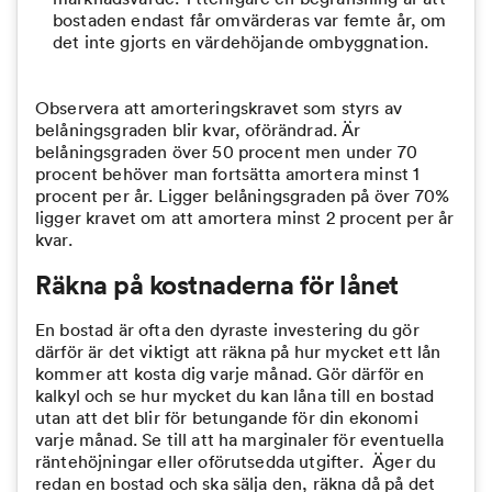
bostaden endast får omvärderas var femte år, om
det inte gjorts en värdehöjande ombyggnation.
Observera att amorteringskravet som styrs av
belåningsgraden blir kvar, oförändrad. Är
belåningsgraden över 50 procent men under 70
procent behöver man fortsätta amortera minst 1
procent per år. Ligger belåningsgraden på över 70%
ligger kravet om att amortera minst 2 procent per år
kvar.
Räkna på kostnaderna för lånet
En bostad är ofta den dyraste investering du gör
därför är det viktigt att räkna på hur mycket ett lån
kommer att kosta dig varje månad. Gör därför en
kalkyl och se hur mycket du kan låna till en bostad
utan att det blir för betungande för din ekonomi
varje månad. Se till att ha marginaler för eventuella
räntehöjningar eller oförutsedda utgifter. Äger du
redan en bostad och ska sälja den, räkna då på det