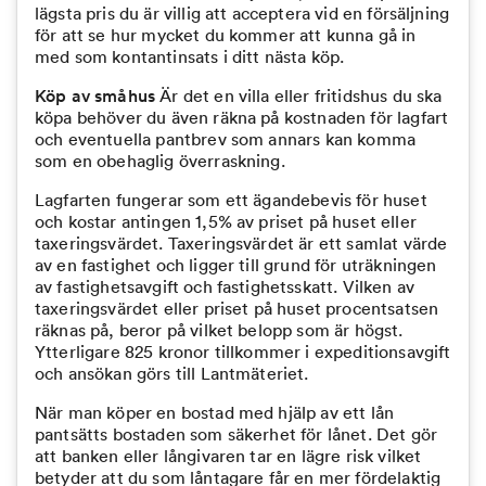
lägsta pris du är villig att acceptera vid en försäljning
för att se hur mycket du kommer att kunna gå in
med som kontantinsats i ditt nästa köp.
Köp av småhus
Är det en villa eller fritidshus du ska
köpa behöver du även räkna på kostnaden för lagfart
och eventuella pantbrev som annars kan komma
som en obehaglig överraskning.
Lagfarten fungerar som ett ägandebevis för huset
och kostar antingen 1,5% av priset på huset eller
taxeringsvärdet. Taxeringsvärdet är ett samlat värde
av en fastighet och ligger till grund för uträkningen
av fastighetsavgift och fastighetsskatt. Vilken av
taxeringsvärdet eller priset på huset procentsatsen
räknas på, beror på vilket belopp som är högst.
Ytterligare 825 kronor tillkommer i expeditionsavgift
och ansökan görs till Lantmäteriet.
När man köper en bostad med hjälp av ett lån
pantsätts bostaden som säkerhet för lånet. Det gör
att banken eller långivaren tar en lägre risk vilket
betyder att du som låntagare får en mer fördelaktig