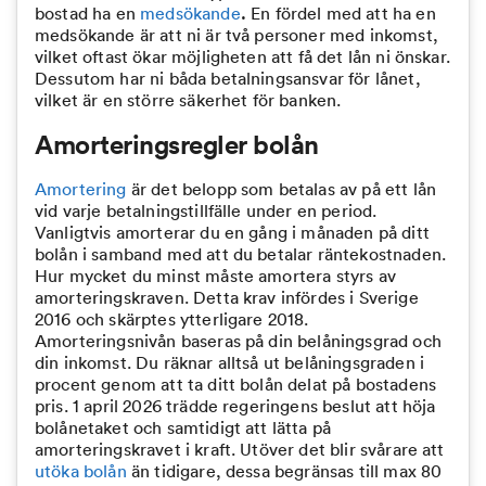
bostad ha en
medsökande
.
En fördel med att ha en
medsökande är att ni är två personer med inkomst,
vilket oftast ökar möjligheten att få det lån ni önskar.
Dessutom har ni båda betalningsansvar för lånet,
vilket är en större säkerhet för banken.
Amorteringsregler bolån
Amortering
är det belopp som betalas av på ett lån
vid varje betalningstillfälle under en period.
Vanligtvis amorterar du en gång i månaden på ditt
bolån i samband med att du betalar räntekostnaden.
Hur mycket du minst måste amortera styrs av
amorteringskraven. Detta krav infördes i Sverige
2016 och skärptes ytterligare 2018.
Amorteringsnivån baseras på din belåningsgrad och
din inkomst. Du räknar alltså ut belåningsgraden i
procent genom att ta ditt bolån delat på bostadens
pris. 1 april 2026 trädde regeringens beslut att höja
bolånetaket och samtidigt att lätta på
amorteringskravet i kraft. Utöver det blir svårare att
utöka bolån
än tidigare, dessa begränsas till max 80