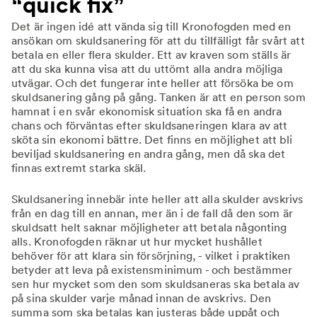
“quick fix”
Det är ingen idé att vända sig till Kronofogden med en
ansökan om skuldsanering för att du tillfälligt får svårt att
betala en eller flera skulder. Ett av kraven som ställs är
att du ska kunna visa att du uttömt alla andra möjliga
utvägar. Och det fungerar inte heller att försöka be om
skuldsanering gång på gång. Tanken är att en person som
hamnat i en svår ekonomisk situation ska få en andra
chans och förväntas efter skuldsaneringen klara av att
sköta sin ekonomi bättre. Det finns en möjlighet att bli
beviljad skuldsanering en andra gång, men då ska det
finnas extremt starka skäl.
Skuldsanering innebär inte heller att alla skulder avskrivs
från en dag till en annan, mer än i de fall då den som är
skuldsatt helt saknar möjligheter att betala någonting
alls. Kronofogden räknar ut hur mycket hushållet
behöver för att klara sin försörjning, - vilket i praktiken
betyder att leva på existensminimum - och bestämmer
sen hur mycket som den som skuldsaneras ska betala av
på sina skulder varje månad innan de avskrivs. Den
summa som ska betalas kan justeras både uppåt och