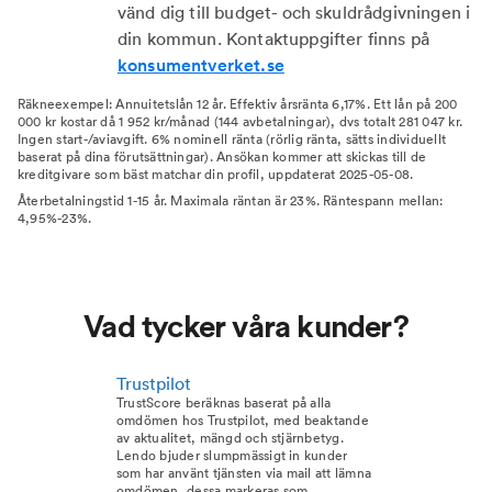
vänd dig till budget- och skuldrådgivningen i
din kommun. Kontaktuppgifter finns på
konsumentverket.se
Räkneexempel: Annuitetslån 12 år. Effektiv årsränta 6,17%. Ett lån på 200
000 kr kostar då 1 952 kr/månad (144 avbetalningar), dvs totalt 281 047 kr.
Ingen start-/aviavgift. 6% nominell ränta (rörlig ränta, sätts individuellt
baserat på dina förutsättningar). Ansökan kommer att skickas till de
kreditgivare som bäst matchar din profil, uppdaterat 2025-05-08.
Återbetalningstid 1-15 år. Maximala räntan är 23%. Räntespann mellan:
4,95%-23%.
Vad tycker våra kunder?
Trustpilot
TrustScore beräknas baserat på alla
omdömen hos Trustpilot, med beaktande
av aktualitet, mängd och stjärnbetyg.
Lendo bjuder slumpmässigt in kunder
som har använt tjänsten via mail att lämna
omdömen, dessa markeras som