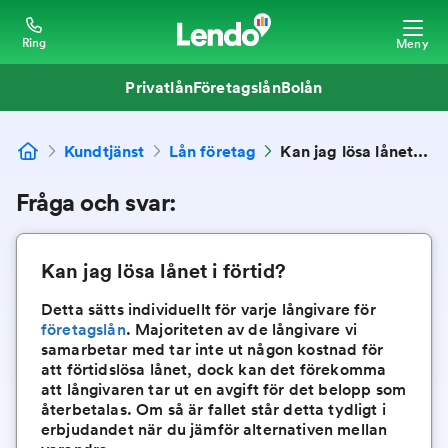
Ring
Meny
Privatlån
Företagslån
Bolån
Kundtjänst
Lån företag
Kan jag lösa lånet i förtid?
Fråga och svar:
Kan jag lösa lånet i förtid?
Detta sätts individuellt för varje långivare för
företagslån
. Majoriteten av de långivare vi
samarbetar med tar inte ut någon kostnad för
att förtidslösa lånet, dock kan det förekomma
att långivaren tar ut en avgift för det belopp som
återbetalas. Om så är fallet står detta tydligt i
erbjudandet när du jämför alternativen mellan