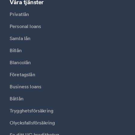
Våra tjänster
Privatlån
Personal loans
Samla lån
Billån
Blancolån
Företagslån
Business loans
Båtlån
Trygghetsförsäkring
Olycksfallsförsäkring
Se ditt UC kreditbetyg