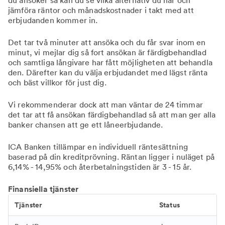
du ansöker så kan du se vilka alternativ du har och
jämföra räntor och månadskostnader i takt med att
erbjudanden kommer in.
Det tar två minuter att ansöka och du får svar inom en
minut, vi mejlar dig så fort ansökan är färdigbehandlad
och samtliga långivare har fått möjligheten att behandla
den. Därefter kan du välja erbjudandet med lägst ränta
och bäst villkor för just dig.
Vi rekommenderar dock att man väntar de 24 timmar
det tar att få ansökan färdigbehandlad så att man ger alla
banker chansen att ge ett låneerbjudande.
ICA Banken tillämpar en individuell räntesättning
baserad på din kreditprövning. Räntan ligger i nuläget på
6,14% - 14,95% och återbetalningstiden är 3 - 15 år.
Finansiella tjänster
Tjänster
Status