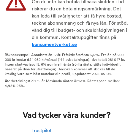
Om du inte kan betala tillbaka skulden i tid
riskerar du en betalningsanmärkning. Det
kan leda till svårigheter att få hyra bostad,
teckna abonnemang och få nya lån. För stöd,
vänd dig till budget- och skuldrådgivningen i
din kommun. Kontaktuppgifter finns på
konsumentverket.se
Räkneexempel: Annuitetslån 12 år. Effektiv årsränta 6,17%. Ett lån på 200
000 kr kostar då 1 952 kr/månad (144 avbetalningar), dvs totalt 281 047 kr.
Ingen start-/aviavgift. 6% nominell ränta (rörlig ränta, sätts individuellt
baserat på dina förutsättningar). Ansökan kommer att skickas till de
kreditgivare som bäst matchar din profil, uppdaterat 2025-05-08.
Återbetalningstid 1-15 år. Maximala räntan är 23%. Räntespann mellan:
4,95%-23%.
Vad tycker våra kunder?
Trustpilot