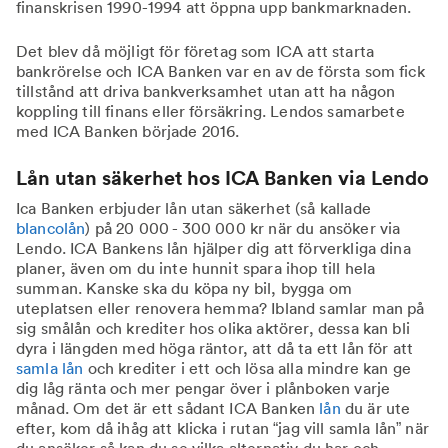
finanskrisen 1990-1994 att öppna upp bankmarknaden.
Det blev då möjligt för företag som ICA att starta
bankrörelse och ICA Banken var en av de första som fick
tillstånd att driva bankverksamhet utan att ha någon
koppling till finans eller försäkring. Lendos samarbete
med ICA Banken började 2016.
Lån utan säkerhet hos ICA Banken via Lendo
Ica Banken erbjuder lån utan säkerhet (så kallade
blancolån
) på 20 000 - 300 000 kr när du ansöker via
Lendo. ICA Bankens lån hjälper dig att förverkliga dina
planer, även om du inte hunnit spara ihop till hela
summan. Kanske ska du köpa ny bil, bygga om
uteplatsen eller renovera hemma? Ibland samlar man på
sig smålån och krediter hos olika aktörer, dessa kan bli
dyra i längden med höga räntor, att då ta ett lån för att
samla lån
och krediter i ett och lösa alla mindre kan ge
dig låg ränta och mer pengar över i plånboken varje
månad. Om det är ett sådant ICA Banken
lån
du är ute
efter, kom då ihåg att klicka i rutan “jag vill samla lån” när