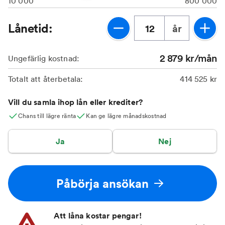
10 000
800 000
Lånetid:
år
2 879
kr/mån
Ungefärlig kostnad:
Totalt att återbetala:
414 525
kr
Vill du samla ihop lån eller krediter?
Chans till lägre ränta
Kan ge lägre månadskostnad
Ja
Nej
Påbörja ansökan
Att låna kostar pengar!