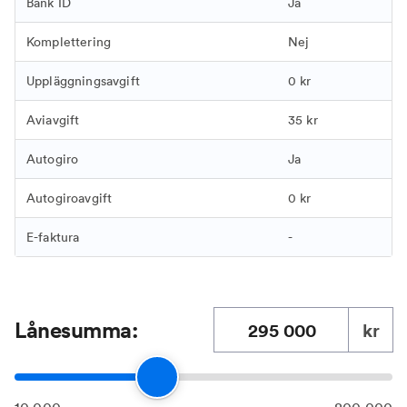
Bank ID
Ja
Komplettering
Nej
Uppläggningsavgift
0 kr
Aviavgift
35 kr
Autogiro
Ja
Autogiroavgift
0 kr
E-faktura
-
Lånesumma:
kr