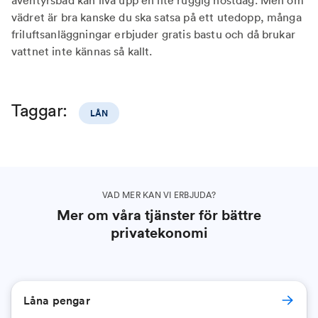
äventyrsbad kan liva upp en lite ruggig höstdag. Men om
vädret är bra kanske du ska satsa på ett utedopp, många
friluftsanläggningar erbjuder gratis bastu och då brukar
vattnet inte kännas så kallt.
Taggar:
LÅN
VAD MER KAN VI ERBJUDA?
Mer om våra tjänster för bättre
privatekonomi
Låna pengar