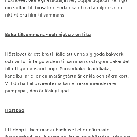
höstlovet. Gör egna biobiljetter, poppa popcorn och gör
om soffan till biosäten. Sedan kan hela familjen se en
riktigt bra film tillsammans.
Baka tillsammans - och njut av en fika
Höstlovet är ett bra tillfälle att unna sig goda bakverk,
och varför inte göra dem tillsammans och göra bakandet
till ett gemensamt nöje. Sockerkaka, kladdkaka,
kanelbullar eller en marängtårta är enkla och säkra kort.
Vill du ha halloweentema kan vi rekommendera en
pumpapaj, den är läskigt god.
Höstbad
Ett dopp tillsammans i badhuset eller närmaste