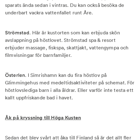
sparats ända sedan i vintras. Du kan också besöka de
underbart vackra vattenfallet runt Åre.
Strömstad
. Här är kustorten som kan erbjuda skön
avslappning på höstlovet. Strömstad spa & resort
erbjuder massage, fiskspa, skattjakt, vattengympa och
filmvisningar för barnfamiljer.
Österlen
. I Simrishamn kan du fira höstlov på
Glimmingehus med medeltidsaktiviteter på schemat. För
höstlovslediga barn i alla åldrar. Eller varför inte testa ett
kallt uppfriskande bad i havet.
Åk på kryssning till Höga Kusten
Sedan det blev svårt att åka till Finland så är det allt fler