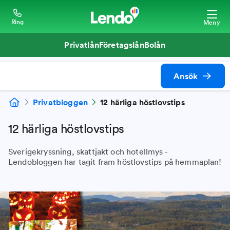
Ring
Meny
Privatlån
Företagslån
Bolån
Ansök
Privatbloggen
12 härliga höstlovstips
12 härliga höstlovstips
Sverigekryssning, skattjakt och hotellmys -
Lendobloggen har tagit fram höstlovstips på hemmaplan!