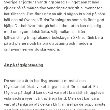
Sverige är jordens vandringsparadis - inget annat land
bjuder på så många fina vandringsleder dit allmänheten
har tillträde. Det finns nästan alltid någon bra led på nära
håll och på Svenska Turistföreningens hemsida finns god
hjälp. Du behöver inte gå hela leden, utan kan nöja dig
med en lagom delsträcka. Välj mellan allt från
fjällvandring till sprakande bokskogar i Skåne. Tänk bara
på att planera och ha bra utrustning och meddela
omgivningen var du ska vandra.
Åk på tågsightseeing
De senaste åren har flygresandet minskat och
tågresandet ökat, vilket är gynnsamt för klimatet. En
tågresa på dagtid kan också vara ett bra sätt att uppleva
vida vackra vyer i vårt avlånga land. Men det kan vara
värt att tänka på att de kan bli trängsel på de populäraste