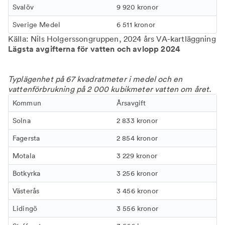
Svalöv
9 920 kronor
Sverige Medel
6 511 kronor
Källa: Nils Holgerssongruppen, 2024 års VA-kartläggning
Lägsta avgifterna för vatten och avlopp 2024
Typlägenhet på 67 kvadratmeter i medel och en
vattenförbrukning på 2 000 kubikmeter vatten om året.
Kommun
Årsavgift
Solna
2 833 kronor
Fagersta
2 854 kronor
Motala
3 229 kronor
Botkyrka
3 256 kronor
Västerås
3 456 kronor
Lidingö
3 556 kronor