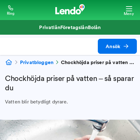
Ring
Meny
Privatlån
Företagslån
Bolån
Ansök
Privatbloggen
Chockhöjda priser på vatten – så sparar du
Chockhöjda priser på vatten – så sparar
du
Vatten blir betydligt dyrare.