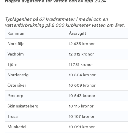
Högsta avgifterna för vatten och avlopp 2024
Typlägenhet på 67 kvadratmeter i medel och en
vattenförbrukning på 2 000 kubikmeter vatten om året.
Kommun
Årsavgift
Norrtälje
12 435 kronor
Vaxholm
12 012 kronor
Tjörn
11 781 kronor
Nordanstig
10 804 kronor
Österåker
10 609 kronor
Perstorp
10 543 kronor
Skinnskatteberg
10 115 kronor
Trosa
10 107 kronor
Munkedal
10 091 kronor