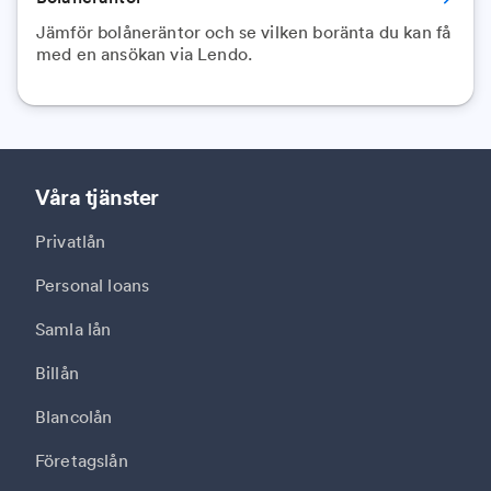
Jämför bolåneräntor och se vilken boränta du kan få
med en ansökan via Lendo.
Våra tjänster
Privatlån
Personal loans
Samla lån
Billån
Blancolån
Företagslån