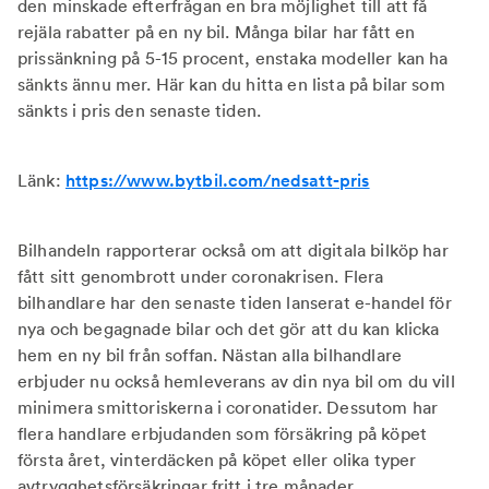
den minskade efterfrågan en bra möjlighet till att få
rejäla rabatter på en ny bil. Många bilar har fått en
prissänkning på 5-15 procent, enstaka modeller kan ha
sänkts ännu mer. Här kan du hitta en lista på bilar som
sänkts i pris den senaste tiden.
Länk:
https://www.bytbil.com/nedsatt-pris
Bilhandeln rapporterar också om att digitala bilköp har
fått sitt genombrott under coronakrisen. Flera
bilhandlare har den senaste tiden lanserat e-handel för
nya och begagnade bilar och det gör att du kan klicka
hem en ny bil från soffan. Nästan alla bilhandlare
erbjuder nu också hemleverans av din nya bil om du vill
minimera smittoriskerna i coronatider. Dessutom har
flera handlare erbjudanden som försäkring på köpet
första året, vinterdäcken på köpet eller olika typer
avtrygghetsförsäkringar fritt i tre månader.