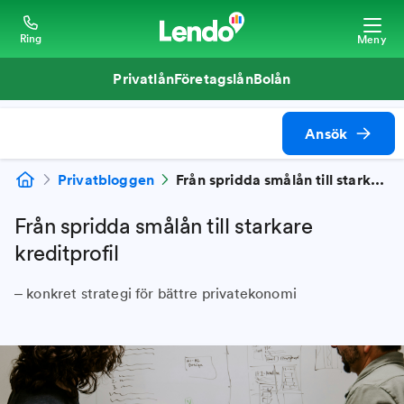
Ring
Meny
Privatlån
Företagslån
Bolån
Ansök
Privatbloggen
Från spridda smålån till starkare kreditprofil
Från spridda smålån till starkare
kreditprofil
– konkret strategi för bättre privatekonomi