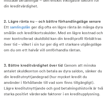
missade betalningar – den enskilt viktigaste faktorn för
din kreditvärdighet.
2. Lägre ränta nu – och bättre förhandlingsläge senare
Ett
samlingslån
ger dig ofta en lägre ränta än många dyra
smålån och kreditkortsskulder. Med en lägre kostnad och
mer kontrollerad skuldbild kan din kreditprofil förbättras
över tid – vilket i sin tur ger dig ett starkare utgångsläge
om du om ett halvår vill omförhandla räntan.
3. Bättre kreditvärdighet över tid
Genom att minska
antalet skuldkonton och betala av dyra saldon, sänker du
din kreditutnyttjandegrad (hur mycket kredit du
använder i förhållande till vad som finns tillgängligt).
Lägre kreditutnyttjande och god betalningshistorik är två
starka positivt värderade faktorer i en kreditupplysning.