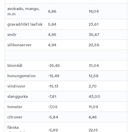
avokado, mango,
6,86
19,04
m.m
gravad/rökt laxfisk
5,84
23,61
smör
4,95
35,67
sillkonserver
4,94
20,56
blomkål
-25,45
31,06
honungsmelon
-15,49
12,58
vindruvor
-15,13
2,70
slanggurka
-7,81
43,00
tomater
-7,05
11,09
citroner
-5,84
6,46
färska
-5,49
22,15