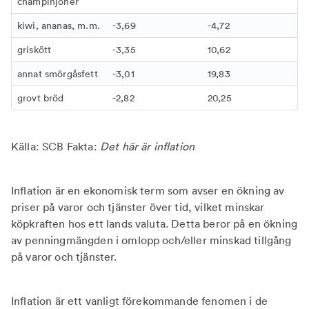
champinjoner
kiwi, ananas, m.m.
-3,69
-4,72
griskött
-3,35
10,62
annat smörgåsfett
-3,01
19,83
grovt bröd
-2,82
20,25
Källa: SCB Fakta:
Det här är inflation
Inflation är en ekonomisk term som avser en ökning av
priser på varor och tjänster över tid, vilket minskar
köpkraften hos ett lands valuta. Detta beror på en ökning
av penningmängden i omlopp och/eller minskad tillgång
på varor och tjänster.
Inflation är ett vanligt förekommande fenomen i de