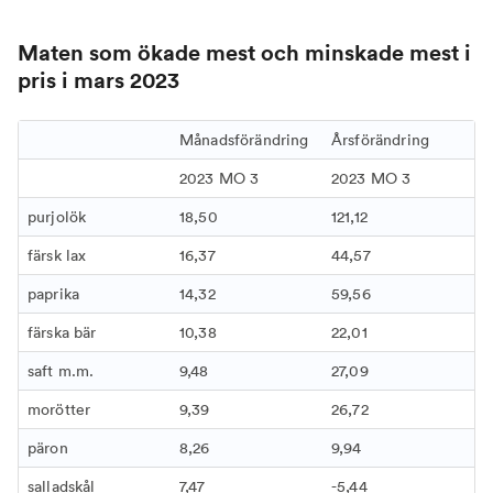
Maten som ökade mest och minskade mest i
pris i mars 2023
Månadsförändring
Årsförändring
2023 MO 3
2023 MO 3
purjolök
18,50
121,12
färsk lax
16,37
44,57
paprika
14,32
59,56
färska bär
10,38
22,01
saft m.m.
9,48
27,09
morötter
9,39
26,72
päron
8,26
9,94
salladskål
7,47
-5,44