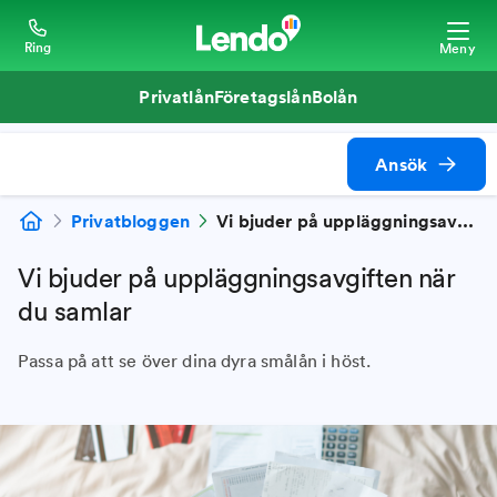
Ring
Meny
Privatlån
Företagslån
Bolån
Ansök
Privatbloggen
Vi bjuder på uppläggningsavgiften när du samlar
Vi bjuder på uppläggningsavgiften när
du samlar
Passa på att se över dina dyra smålån i höst.