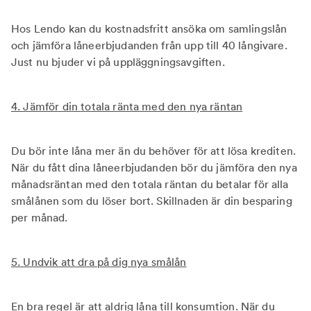
Hos Lendo kan du kostnadsfritt ansöka om samlingslån
och jämföra låneerbjudanden från upp till 40 långivare.
Just nu bjuder vi på uppläggningsavgiften.
4. Jämför din totala ränta med den nya räntan
Du bör inte låna mer än du behöver för att lösa krediten.
När du fått dina låneerbjudanden bör du jämföra den nya
månadsräntan med den totala räntan du betalar för alla
smålånen som du löser bort. Skillnaden är din besparing
per månad.
5. Undvik att dra på dig nya smålån
En bra regel är att aldrig låna till konsumtion. När du