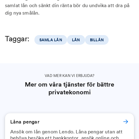
samlat lån och sänkt din ränta bör du undvika att dra på
dig nya smålån.
Taggar:
SAMLA LÅN
LÅN
BILLÅN
VAD MER KAN VI ERBJUDA?
Mer om våra tjänster för bättre
privatekonomi
Låna pengar
Ansök om lån genom Lendo. Låna pengar utan att
behöva besöka ett bankkontor, ansök online och