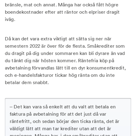
bränsle, mat och annat. Många har också fått högre
boendekostnader efter att räntor och elpriser dragit
iväg.
Då kan det vara extra viktigt att sätta sig ner när
semestern 2022 är över för de flesta. Småkrediter som
du dragit på dig under sommaren kan bli dyrare än vad
du tänkt dig när hösten kommer. Räntefria köp på
avbetalning förvandlas lätt till en dyr konsumentkredit,
och e-handelsfakturor tickar hög ränta om du inte
betalar dem snabbt.
– Det kan vara så enkelt att du valt att betala en
faktura på avbetalning för att det just då var
räntefritt, och sedan börjar den ticka ränta, det är
väldigt lätt att man tar krediter utan att det är
meningen. Många har i dag småkrediter utan att