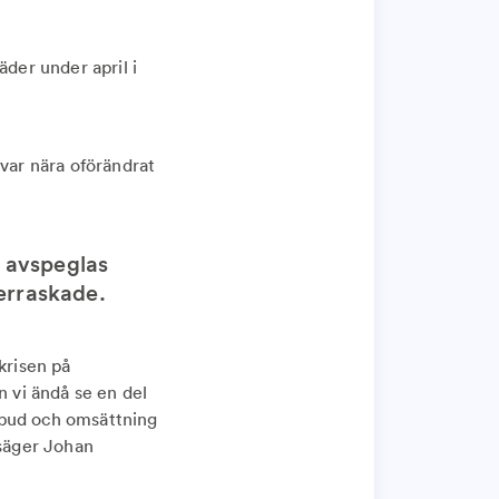
äder under april i
 var nära oförändrat
 avspeglas
verraskade.
akrisen på
n vi ändå se en del
tbud och omsättning
säger Johan