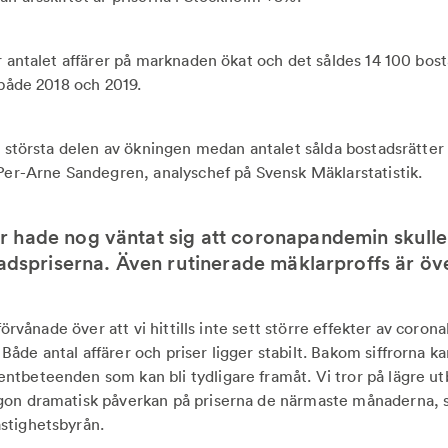
r antalet affärer på marknaden ökat och det såldes 14 100 bost
n både 2018 och 2019.
en största delen av ökningen medan antalet sålda bostadsrätter
 Per-Arne Sandegren, analyschef på Svensk Mäklarstatistik.
 hade nog väntat sig att coronapandemin skulle
tadspriserna. Även rutinerade mäklarproffs är ö
 förvånade över att vi hittills inte sett större effekter av coron
de antal affärer och priser ligger stabilt. Bakom siffrorna ka
tbeteenden som kan bli tydligare framåt. Vi tror på lägre u
gon dramatisk påverkan på priserna de närmaste månaderna, 
stighetsbyrån.