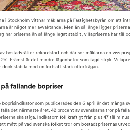
rna i Stockholm vittnar mäklarna på Fastighetsbyrån om att intr
arna är något mer avvaktande. Men än så länge ligger priserna 
g har priserna än så länge legat stabilt, villapriserna har till
v bostadsrätter rekordstort och där ser mäklarna en viss prisp
 2%. Främst är det mindre lägenheter som tagit stryk. Villapri
dock stabila med en fortsatt stark efterfrågan.
 på fallande bopriser
e boprisindikator som publicerades den 6 april är det många s
 falla det närmaste året. 42 procent av svenskarna tror på fal
riserna ska stiga. Indikatorn föll kraftigt från plus 47 till minus
 ett mått på vad svenska folket tror om bostadsprisernas utve