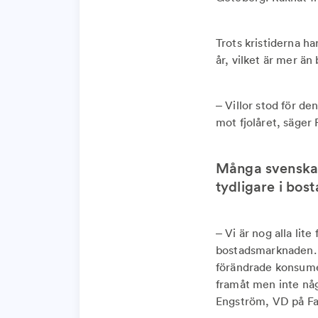
Trots kristiderna ha
år, vilket är mer ä
– Villor stod för d
mot fjolåret, säger
Många svenskar
tydligare i bos
– Vi är nog alla lite
bostadsmarknaden. Bå
förändrade konsumen
framåt men inte nå
Engström, VD på Fa