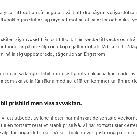
lys är att det än så länge är svårt att dra några tydliga slutsa
tvecklingen skiljer sig mycket mellan olika orter och olika ty
kiljer sig mycket från ort till ort, från vecka till vecka och frå
 funderar på att sälja och köpa gäller det att få bra koll på läg
en hålla sig uppdaterade, säger Johan Engström.
ilden än så länge stabil, men fastighetsmäklarna har märkt av a
 som ska sälja får räkna med att affären kommer ta längre tid
il prisbild men viss avvaktan.
vi att utbudet av lägenheter har minskat de senaste veckorna
 till en fortsatt relativt stabil prisnivå. Vi har fortsatt stark eft
äljs för höga slutpriser. Vi ser dock en viss justering på priser