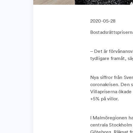
2020-05-28
Bostadsrättsprisern
– Det är förvånans
tydligare framåt, s
Nya siffror från Sve
coronakrisen. Den s
Villapriserna ökade
+5% på villor.
I Malmöregionen har
centrala Stockholm
Göteborg. Räknat fr