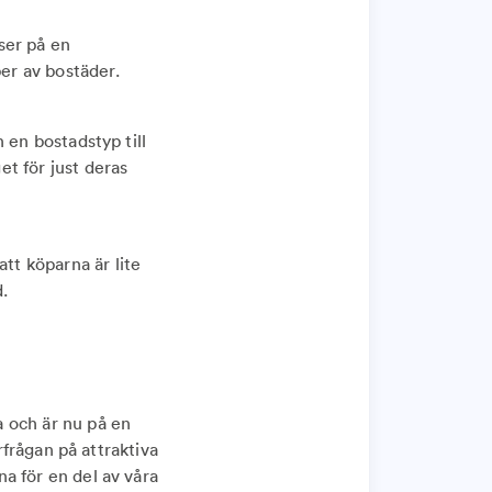
tser på en
per av bostäder.
n en bostadstyp till
et för just deras
tt köparna är lite
.
 och är nu på en
erfrågan på attraktiva
na för en del av våra