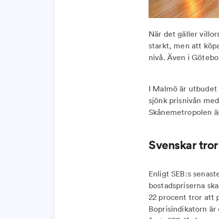
När det gäller villo
starkt, men att köp
nivå. Även i Götebor
I Malmö är utbudet a
sjönk prisnivån med
Skånemetropolen är 
Svenskar tror
Enligt SEB:s senast
bostadspriserna ska
22 procent tror att p
Boprisindikatorn är