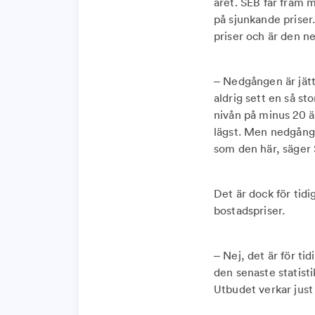
året. SEB får fram 
på sjunkande priser.
priser och är den n
– Nedgången är jätt
aldrig sett en så s
nivån på minus 20 ä
lägst. Men nedgånge
som den här, säger
Det är dock för tidi
bostadspriser.
– Nej, det är för ti
den senaste statisti
Utbudet verkar just 