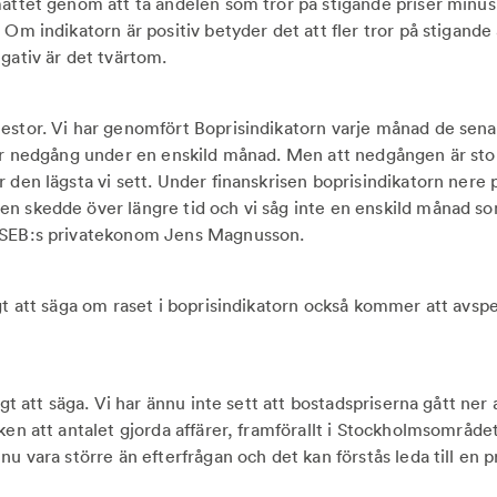
måttet genom att ta andelen som tror på stigande priser minu
 Om indikatorn är positiv betyder det att fler tror på stigand
egativ är det tvärtom.
estor. Vi har genomfört Boprisindikatorn varje månad de sena
tor nedgång under en enskild månad. Men att nedgången är stor
r den lägsta vi sett. Under finanskrisen boprisindikatorn nere
n skedde över längre tid och vi såg inte en enskild månad so
 SEB:s privatekonom Jens Magnusson.
gt att säga om raset i boprisindikatorn också kommer att avspe
digt att säga. Vi har ännu inte sett att bostadspriserna gått ner
ken att antalet gjorda affärer, framförallt i Stockholmsområde
nu vara större än efterfrågan och det kan förstås leda till en 