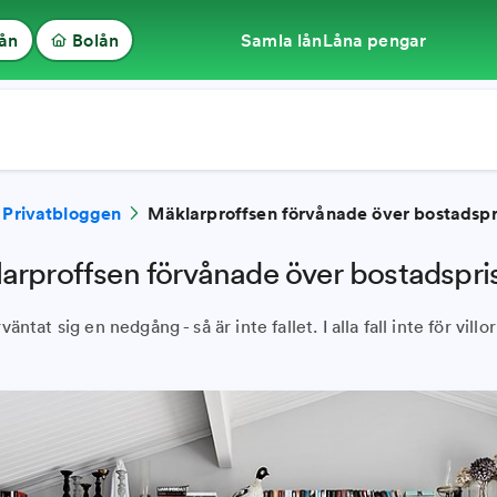
lån
Bolån
Samla lån
Låna pengar
Privatbloggen
Mäklarproffsen förvånade över bostadspr
arproffsen förvånade över bostadspri
ntat sig en nedgång - så är inte fallet. I alla fall inte för villor