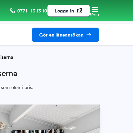
0771 - 13 13 10
Logga in
Meny
Gör en låneansökan
iserna
serna
 som ökar i pris.