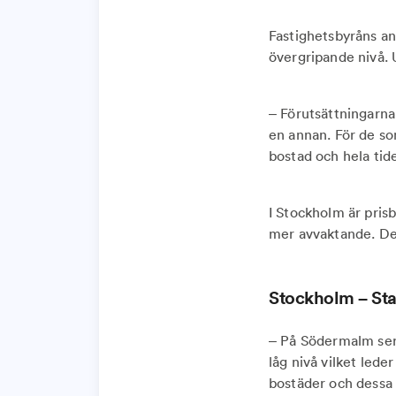
Fastighetsbyråns ana
övergripande nivå. U
– Förutsättningarna s
en annan. För de som
bostad och hela tid
I Stockholm är prisb
mer avvaktande. Den
Stockholm – Stab
– På Södermalm ser 
låg nivå vilket leder
bostäder och dessa s