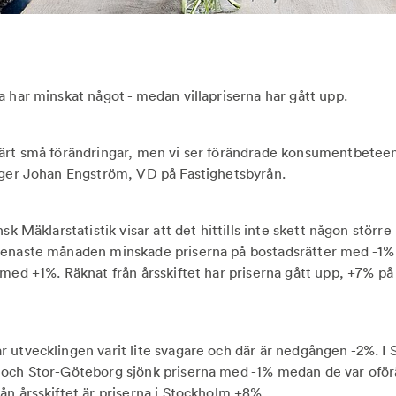
a har minskat något - medan villapriserna har gått upp.
värt små förändringar, men vi ser förändrade konsumentbetee
äger Johan Engström, VD på Fastighetsbyrån.
nsk Mäklarstatistik visar att det hittills inte skett någon stör
enaste månaden minskade priserna på bostadsrätter med -1% i
 med +1%. Räknat från årsskiftet har priserna gått upp, +7% på
 utvecklingen varit lite svagare och där är nedgången -2%. I
 och Stor-Göteborg sjönk priserna med -1% medan de var oför
ån årsskiftet är priserna i Stockholm +8%.