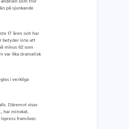
s andelen som tror
e än på sjunkande
ste 17 åren och har
 betyder inte att
 på minus 62 som
m var lika dramatisk
glas i verkliga
 alls. Däremot visar
t, har minskat.
prispress framöver.