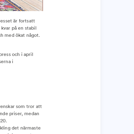
esset är fortsatt
kvar på en stabil
 och med ökat något.
ress och i april
serna i
venskar som tror att
lande priser, medan
 20.
ckling det närmaste