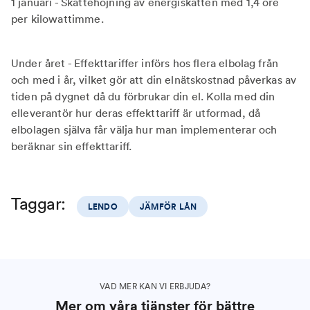
1 januari - Skattehöjning av energiskatten med 1,4 öre
per kilowattimme.
Under året - Effekttariffer införs hos flera elbolag från
och med i år, vilket gör att din elnätskostnad påverkas av
tiden på dygnet då du förbrukar din el. Kolla med din
elleverantör hur deras effekttariff är utformad, då
elbolagen själva får välja hur man implementerar och
beräknar sin effekttariff.
Taggar:
LENDO
JÄMFÖR LÅN
VAD MER KAN VI ERBJUDA?
Mer om våra tjänster för bättre