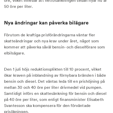
öre, vilket innebär att nettosänkningen sedan nyår nu är
50 öre per liter.
Nya ändringar kan påverka bilägare
Förutom de kraftiga prisförändringarna väntar fler
skatteändringar och nya krav under året, något som
kommer att påverka såväl bensin- och dieselförare som
elbilsägare.
Den 1 juli höjs reduktionsplikten till 10 procent, vilket
ökar kraven på inblandning av förnybara bränslen i både
bensin och diesel. Det väntas leda till en prishöjning på
mellan 30 och 40 öre per liter drivmedel vid pumpen.
Samtidigt införs en skattesänkning för bensin och diesel
på 40 öre per liter, som enligt finansminister Elisabeth
Svantesson ska kompensera för den förväntade
prisökningen.