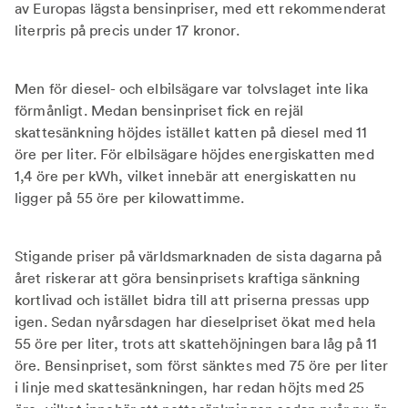
av Europas lägsta bensinpriser, med ett rekommenderat
literpris på precis under 17 kronor.
Men för diesel- och elbilsägare var tolvslaget inte lika
förmånligt. Medan bensinpriset fick en rejäl
skattesänkning höjdes istället katten på diesel med 11
öre per liter. För elbilsägare höjdes energiskatten med
1,4 öre per kWh, vilket innebär att energiskatten nu
ligger på 55 öre per kilowattimme.
Stigande priser på världsmarknaden de sista dagarna på
året riskerar att göra bensinprisets kraftiga sänkning
kortlivad och istället bidra till att priserna pressas upp
igen. Sedan nyårsdagen har dieselpriset ökat med hela
55 öre per liter, trots att skattehöjningen bara låg på 11
öre. Bensinpriset, som först sänktes med 75 öre per liter
i linje med skattesänkningen, har redan höjts med 25