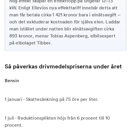
hög effekt skapar en effekttopp på ungefär 12–13
kW. Enligt Ellevios nya effekttariff innebär detta att
man får betala cirka 1 421 kronor bara i elnätsavgift –
och det exkluderar kostnaden för själva elen. Laddar
man istället under natten blir elnätsavgiften cirka
893 kronor, menar Tobias Aspenberg, elbilsexpert
på elbolaget Tibber.
Så påverkas drivmedelspriserna under året
Bensin
1 januari - Skattesänkning på 75 öre per liter.
1 juli - Reduktionsplikten höjs från 6 procent till 10
procent.