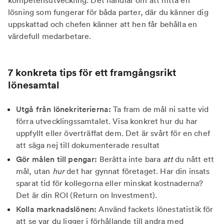
kompetensutveckling. Det handlar om att hitta en
lösning som fungerar för båda parter, där du känner dig
uppskattad och chefen känner att hen får behålla en
värdefull medarbetare.
7 konkreta tips för ett framgångsrikt
lönesamtal
Utgå från lönekriterierna:
Ta fram de mål ni satte vid
förra utvecklingssamtalet. Visa konkret hur du har
uppfyllt eller överträffat dem. Det är svårt för en chef
att säga nej till dokumenterade resultat
Gör målen till pengar:
Berätta inte bara
att
du nått ett
mål, utan
hur
det har gynnat företaget. Har din insats
sparat tid för kollegorna eller minskat kostnaderna?
Det är din ROI (Return on Investment).
Kolla marknadslönen:
Använd fackets lönestatistik för
att se var du ligger i förhållande till andra med