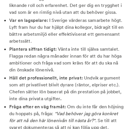
liknande roll och erfarenhet. Det ger dig en trygghet i
vad som är en rimlig nivå utan att du behöver gissa.
Var en lagspelare:
I Sverige värderas samarbete högt.
Lyft fram hur du har hjälpt dina kollegor, bidragit till en
bättre arbetsmiljö eller effektiviserat ett gemensamt
arbetssätt.
Plantera siffran tidigt:
Vänta inte till själva samtalet.
Flagga redan några månader innan för att du har höga
ambitioner och fråga vad som krävs för att du ska nå
din önskade lönenivå.
Håll det professionellt, inte privat:
Undvik argument
som att privatlivet blivit dyrare (räntor, elpriser etc.).
Chefen sätter lön baserat på din prestation på jobbet,
inte dina privata utgifter
.
Fråga efter en väg framåt:
Om du inte får den höjning
du hoppats på, fråga:
"Vad behöver jag göra konkret
för att nå den här lönenivån till nästa år?"
. Se till att
svaret dokumenteras så att ni kan följa upp det.