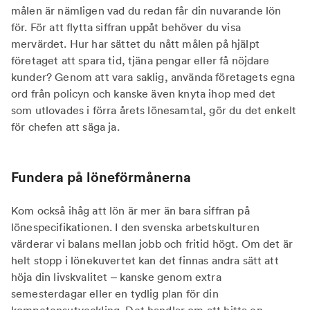
målen är nämligen vad du redan får din nuvarande lön
för. För att flytta siffran uppåt behöver du visa
mervärdet. Hur har sättet du nått målen på hjälpt
företaget att spara tid, tjäna pengar eller få nöjdare
kunder? Genom att vara saklig, använda företagets egna
ord från policyn och kanske även knyta ihop med det
som utlovades i förra årets lönesamtal, gör du det enkelt
för chefen att säga ja.
Fundera på löneförmånerna
Kom också ihåg att lön är mer än bara siffran på
lönespecifikationen. I den svenska arbetskulturen
värderar vi balans mellan jobb och fritid högt. Om det är
helt stopp i lönekuvertet kan det finnas andra sätt att
höja din livskvalitet – kanske genom extra
semesterdagar eller en tydlig plan för din