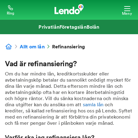
Ring
Meny
Privatlån
Företagslån
Bolån
Allt om lån
Refinansiering
Vad är refinansiering?
Om du har mindre lån, kreditkortsskulder eller
avbetalningsköp betalar du sannolikt onödigt mycket för
dina lån varje månad. Detta eftersom mindre lån och
avbetalningsköp ofta har en kortare återbetalningstid
och högre räntor. Vill du sänka kostnaderna och minska
dina utgifter kan du ansöka om att
samla lån
och
krediter, så kallad refinansiering hos oss på Lendo. Syftet
med en refinansiering är att förbättra din privatekonomi
och få mer pengar över i plånboken varje månad.
Varför ska jag refinansiera lån?