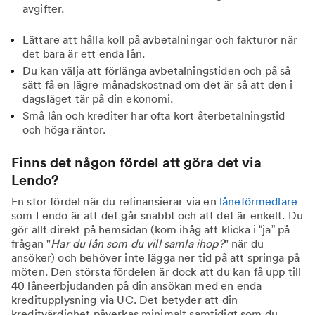
avgifter.
Lättare att hålla koll på avbetalningar och fakturor när
det bara är ett enda lån.
Du kan välja att förlänga avbetalningstiden och på så
sätt få en lägre månadskostnad om det är så att den i
dagsläget tär på din ekonomi.
Små lån och krediter har ofta kort återbetalningstid
och höga räntor.
Finns det någon fördel att göra det via
Lendo?
En stor fördel när du refinansierar via en
låneförmedlare
som Lendo är att det går snabbt och att det är enkelt. Du
gör allt direkt på hemsidan (kom ihåg att klicka i “ja” på
frågan "
Har du lån som du vill samla ihop?
" när du
ansöker) och behöver inte lägga ner tid på att springa på
möten. Den största fördelen är dock att du kan få upp till
40 låneerbjudanden på din ansökan med en enda
kreditupplysning via UC. Det betyder att din
kreditvärdighet påverkas minimalt samtidigt som du