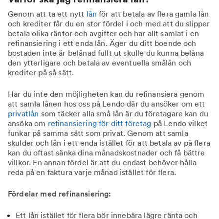
Genom att ta ett nytt
lån
för att betala av flera gamla lån
och krediter får du en stor fördel i och med att du slipper
betala olika räntor och avgifter och har allt samlat i en
refinansiering i ett enda lån. Äger du ditt boende och
bostaden inte är belånad fullt ut skulle du kunna belåna
den ytterligare och betala av eventuella smålån och
krediter på så sätt.
Har du inte den möjligheten kan du refinansiera genom
att samla lånen hos oss på Lendo där du ansöker om ett
privatlån
som täcker alla små lån är du företagare kan du
ansöka om
refinansiering för ditt företag
på Lendo vilket
funkar på samma sätt som privat. Genom att samla
skulder och lån i ett enda istället för att betala av på flera
kan du oftast sänka dina månadskostnader och få bättre
villkor. En annan fördel är att du endast behöver hålla
reda på en faktura varje månad istället för flera.
Fördelar med refinansiering:
Ett lån istället för flera bör innebära lägre ränta och