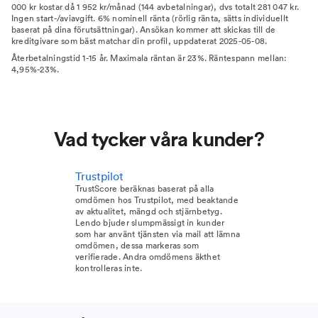
000 kr kostar då 1 952 kr/månad (144 avbetalningar), dvs totalt 281 047 kr.
Ingen start-/aviavgift. 6% nominell ränta (rörlig ränta, sätts individuellt
baserat på dina förutsättningar). Ansökan kommer att skickas till de
kreditgivare som bäst matchar din profil, uppdaterat 2025-05-08.
Återbetalningstid 1-15 år. Maximala räntan är 23%. Räntespann mellan:
4,95%-23%.
Vad tycker våra kunder?
Trustpilot
TrustScore beräknas baserat på alla
omdömen hos Trustpilot, med beaktande
av aktualitet, mängd och stjärnbetyg.
Lendo bjuder slumpmässigt in kunder
som har använt tjänsten via mail att lämna
omdömen, dessa markeras som
verifierade. Andra omdömens äkthet
kontrolleras inte.