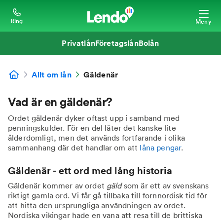
Ring
Meny
Privatlån
Företagslån
Bolån
Allt om lån
Gäldenär
Vad är en gäldenär?
Ordet gäldenär dyker oftast upp i samband med
penningskulder. För en del låter det kanske lite
ålderdomligt, men det används fortfarande i olika
sammanhang där det handlar om att
låna pengar
.
Gäldenär - ett ord med lång historia
Gäldenär kommer av ordet
gäld
som är ett av svenskans
riktigt gamla ord. Vi får gå tillbaka till fornnordisk tid för
att hitta den ursprungliga användningen av ordet.
Nordiska vikingar hade en vana att resa till de brittiska