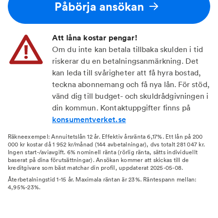
Påbörja ansökan
Att låna kostar pengar!
Om du inte kan betala tillbaka skulden i tid
riskerar du en betalningsanmärkning. Det
kan leda till svårigheter att få hyra bostad,
teckna abonnemang och få nya lån. För stöd,
vänd dig till budget- och skuldrådgivningen i
din kommun. Kontaktuppgifter finns på
konsumentverket.se
Räkneexempel: Annuitetslån 12 år. Effektiv årsränta 6,17%. Ett lån på 200
000 kr kostar då 1 952 kr/månad (144 avbetalningar), dvs totalt 281 047 kr.
Ingen start-/aviavgift. 6% nominell ränta (rörlig ränta, sätts individuellt
baserat på dina förutsättningar). Ansökan kommer att skickas till de
kreditgivare som bäst matchar din profil, uppdaterat 2025-05-08.
Återbetalningstid 1-15 år. Maximala räntan är 23%. Räntespann mellan:
4,95%-23%.