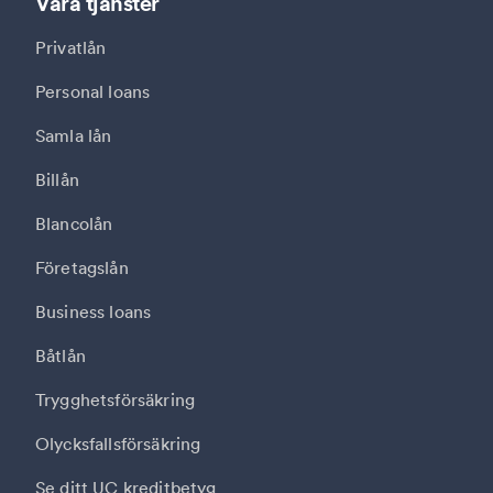
Våra tjänster
Privatlån
Personal loans
Samla lån
Billån
Blancolån
Företagslån
Business loans
Båtlån
Trygghetsförsäkring
Olycksfallsförsäkring
Se ditt UC kreditbetyg