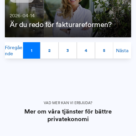
2026-04-14
Är du redo för fakturareformen?
Föregåe
Nästa
1
2
3
4
5
nde
VAD MER KAN VI ERBJUDA?
Mer om våra tjänster för bättre
privatekonomi