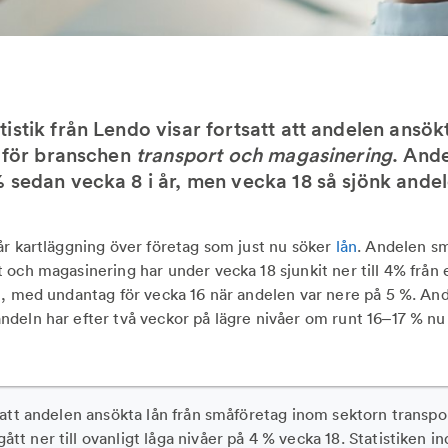
istik från Lendo visar fortsatt att andelen ansök
t för branschen
transport och magasinering
. Ande
 sedan vecka 8 i år, men vecka 18 så sjönk andele
år kartläggning över företag som just nu söker
lån
. Andelen s
 och magasinering har under vecka 18 sjunkit ner till 4% från
t, med undantag för vecka 16 när andelen var nere på 5 %. And
deln har efter två veckor på lägre nivåer om runt 16–17 % nu ö
ta att andelen ansökta lån från småföretag inom sektorn transpo
tt ner till ovanligt låga nivåer på 4 % vecka 18. Statistiken in