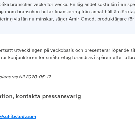
i olika branscher vecka för vecka. En låg andel sökta lån i en sp
ag inom branschen hittar finansiering från annat håll än företag
iering via lån nu minskar, säger Amir Omed, produktägare för
fortsatt utvecklingen på veckobasis och presenterar löpande si
 hur konjunkturen för småföretag förändras i spåren efter utbr
planeras till 2020-05-12
ation, kontakta pressansvarig
k@schibsted.com