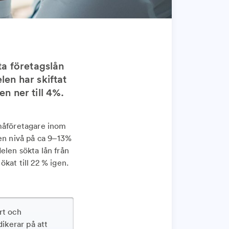
ta företagslån
len har skiftat
n ner till 4%.
måföretagare inom
 en nivå på ca 9–13%
elen sökta lån från
kat till 22 % igen.
rt och
dikerar på att