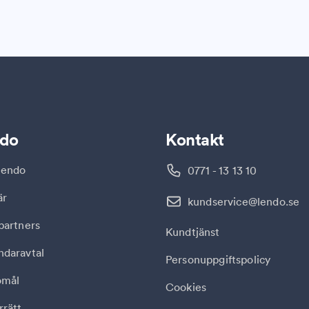
do
Kontakt
endo
0771 - 13 13 10
är
kundservice@lendo.se
partners
Kundtjänst
ndaravtal
Personuppgiftspolicy
omål
Cookies
rätt