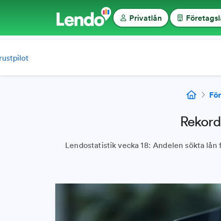
Privatlån
Företags
rustpilot
Fö
Rekord
Lendostatistik vecka 18: Andelen sökta lån 