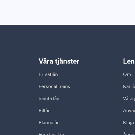
Våra tjänster
Len
Privatlån
Om L
Personal loans
Karri
Samla lån
Våra 
Billån
Anvä
Blancolån
Klag
Företagslån
Ånger