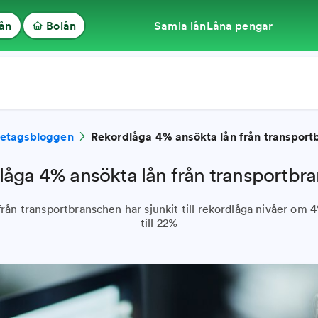
lån
Bolån
Samla lån
Låna pengar
retagsbloggen
Rekordlåga 4% ansökta lån från transport
låga 4% ansökta lån från transportbr
från transportbranschen har sjunkit till rekordlåga nivåer om 
till 22%