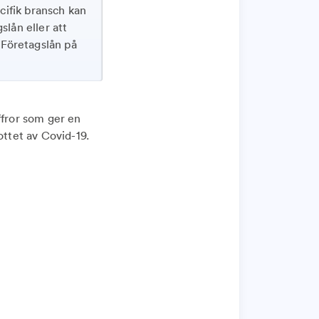
ecifik bransch kan
slån eller att
 Företagslån på
ffror som ger en
ottet av Covid-19.