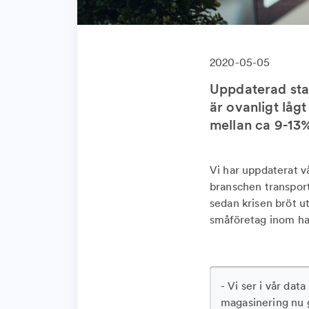
2020-05-05
Uppdaterad stat
är ovanligt låg
mellan ca 9-13%
Vi har uppdaterat v
branschen transport
sedan krisen bröt u
småföretag inom han
- Vi ser i vår da
magasinering nu gå