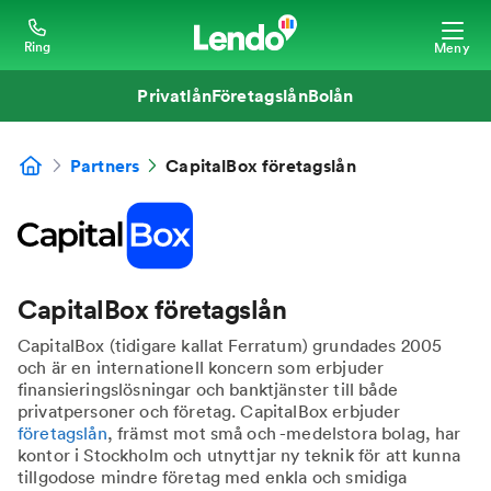
Ring
Meny
Privatlån
Företagslån
Bolån
Partners
CapitalBox företagslån
CapitalBox företagslån
CapitalBox (tidigare kallat Ferratum) grundades 2005
och är en internationell koncern som erbjuder
finansieringslösningar och banktjänster till både
privatpersoner och företag. CapitalBox erbjuder
företagslån
, främst mot små och -medelstora bolag, har
kontor i Stockholm och utnyttjar ny teknik för att kunna
tillgodose mindre företag med enkla och smidiga