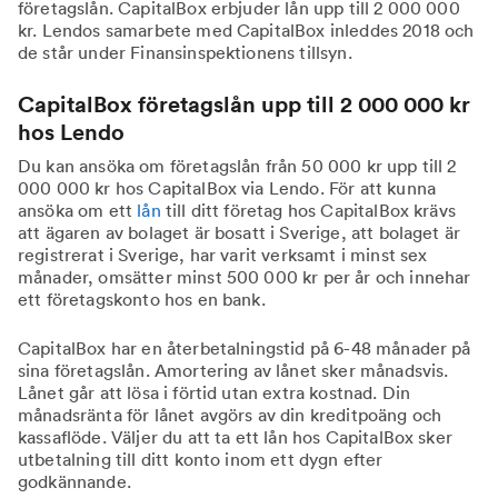
företagslån. CapitalBox erbjuder lån upp till 2 000 000
kr. Lendos samarbete med CapitalBox inleddes 2018 och
de står under Finansinspektionens tillsyn.
CapitalBox företagslån upp till 2 000 000 kr
hos Lendo
Du kan ansöka om företagslån från 50 000 kr upp till 2
000 000 kr hos CapitalBox via Lendo. För att kunna
ansöka om ett
lån
till ditt företag hos CapitalBox krävs
att ägaren av bolaget är bosatt i Sverige, att bolaget är
registrerat i Sverige, har varit verksamt i minst sex
månader, omsätter minst 500 000 kr per år och innehar
ett företagskonto hos en bank.
CapitalBox har en återbetalningstid på 6-48 månader på
sina företagslån. Amortering av lånet sker månadsvis.
Lånet går att lösa i förtid utan extra kostnad. Din
månadsränta för lånet avgörs av din kreditpoäng och
kassaflöde. Väljer du att ta ett lån hos CapitalBox sker
utbetalning till ditt konto inom ett dygn efter
godkännande.