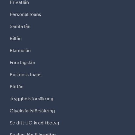
Privatlån
Personal loans
Samla lån
Billån
Blancolån
Företagslån
Business loans
Båtlån
Trygghetsförsäkring
Olycksfallsförsäkring
Se ditt UC kreditbetyg
Se dina lån & krediter