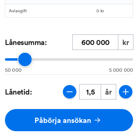
Aviavgift
0 kr
Lånesumma:
kr
50 000
5 000 000
Lånetid:
år
Påbörja ansökan