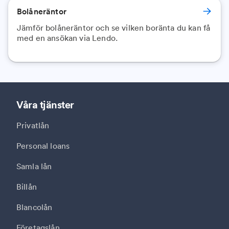
Bolåneräntor
Jämför bolåneräntor och se vilken boränta du kan få
med en ansökan via Lendo.
Våra tjänster
Privatlån
Personal loans
Samla lån
Billån
Blancolån
Företagslån