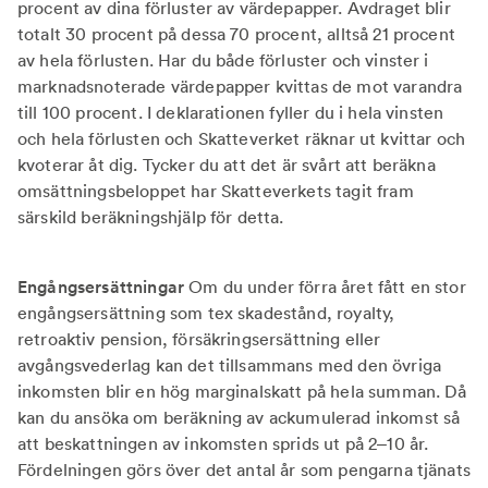
procent av dina förluster av värdepapper. Avdraget blir
totalt 30 procent på dessa 70 procent, alltså 21 procent
av hela förlusten. Har du både förluster och vinster i
marknadsnoterade värdepapper kvittas de mot varandra
till 100 procent. I deklarationen fyller du i hela vinsten
och hela förlusten och Skatteverket räknar ut kvittar och
kvoterar åt dig. Tycker du att det är svårt att beräkna
omsättningsbeloppet har Skatteverkets tagit fram
särskild beräkningshjälp för detta.
Engångsersättningar
Om du under förra året fått en stor
engångsersättning som tex skadestånd, royalty,
retroaktiv pension, försäkringsersättning eller
avgångsvederlag kan det tillsammans med den övriga
inkomsten blir en hög marginalskatt på hela summan. Då
kan du ansöka om beräkning av ackumulerad inkomst så
att beskattningen av inkomsten sprids ut på 2–10 år.
Fördelningen görs över det antal år som pengarna tjänats