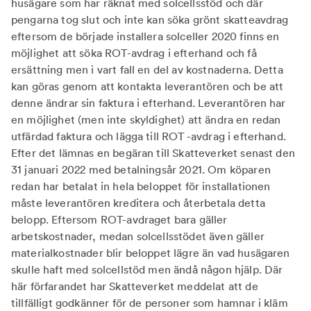
husägare som har räknat med solcellsstöd och där
pengarna tog slut och inte kan söka grönt skatteavdrag
eftersom de började installera solceller 2020 finns en
möjlighet att söka ROT-avdrag i efterhand och få
ersättning men i vart fall en del av kostnaderna. Detta
kan göras genom att kontakta leverantören och be att
denne ändrar sin faktura i efterhand. Leverantören har
en möjlighet (men inte skyldighet) att ändra en redan
utfärdad faktura och lägga till ROT -avdrag i efterhand.
Efter det lämnas en begäran till Skatteverket senast den
31 januari 2022 med betalningsår 2021. Om köparen
redan har betalat in hela beloppet för installationen
måste leverantören kreditera och återbetala detta
belopp. Eftersom ROT-avdraget bara gäller
arbetskostnader, medan solcellsstödet även gäller
materialkostnader blir beloppet lägre än vad husägaren
skulle haft med solcellstöd men ändå någon hjälp. Där
här förfarandet har Skatteverket meddelat att de
tillfälligt godkänner för de personer som hamnar i kläm