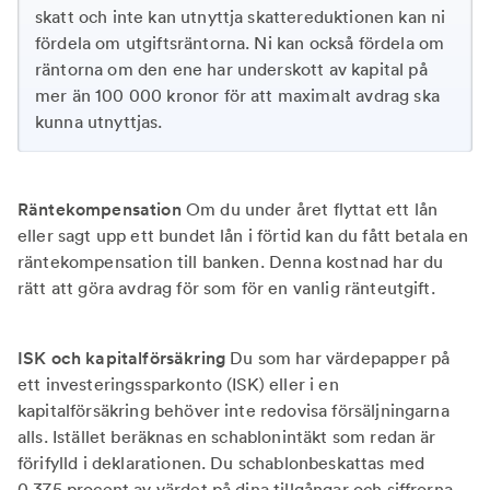
skatt och inte kan utnyttja skattereduktionen kan ni
fördela om utgiftsräntorna. Ni kan också fördela om
räntorna om den ene har underskott av kapital på
mer än 100 000 kronor för att maximalt avdrag ska
kunna utnyttjas.
Räntekompensation
Om du under året flyttat ett lån
eller sagt upp ett bundet lån i förtid kan du fått betala en
räntekompensation till banken. Denna kostnad har du
rätt att göra avdrag för som för en vanlig ränteutgift.
ISK och kapitalförsäkring
Du som har värdepapper på
ett investeringssparkonto (ISK) eller i en
kapitalförsäkring behöver inte redovisa försäljningarna
alls. Istället beräknas en schablonintäkt som redan är
förifylld i deklarationen. Du schablonbeskattas med
0,375 procent av värdet på dina tillgångar och siffrorna