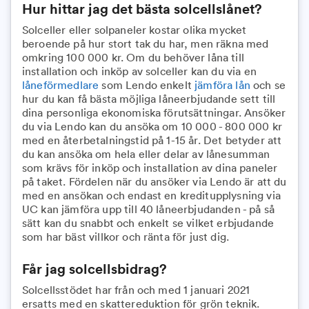
Hur hittar jag det bästa solcellslånet?
Solceller eller solpaneler kostar olika mycket
beroende på hur stort tak du har, men räkna med
omkring 100 000 kr. Om du behöver låna till
installation och inköp av solceller kan du via en
låneförmedlare
som Lendo enkelt
jämföra lån
och se
hur du kan få bästa möjliga låneerbjudande sett till
dina personliga ekonomiska förutsättningar. Ansöker
du via Lendo kan du ansöka om 10 000 - 800 000 kr
med en återbetalningstid på 1-15 år. Det betyder att
du kan ansöka om hela eller delar av lånesumman
som krävs för inköp och installation av dina paneler
på taket. Fördelen när du ansöker via Lendo är att du
med en ansökan och endast en kreditupplysning via
UC kan jämföra upp till 40 låneerbjudanden - på så
sätt kan du snabbt och enkelt se vilket erbjudande
som har bäst villkor och ränta för just dig.
Får jag solcellsbidrag?
Solcellsstödet har från och med 1 januari 2021
ersatts med en skattereduktion för grön teknik.