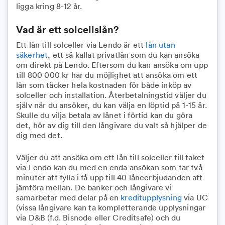
ligga kring 8-12 år.
Vad är ett solcellslån?
Ett lån till solceller via Lendo är ett
lån utan
säkerhet
, ett så kallat privatlån som du kan ansöka
om direkt på Lendo. Eftersom du kan ansöka om upp
till 800 000 kr har du möjlighet att ansöka om ett
lån som täcker hela kostnaden för både inköp av
solceller och installation. Återbetalningstid väljer du
själv när du ansöker, du kan välja en löptid på 1-15 år.
Skulle du vilja betala av lånet i förtid kan du göra
det, hör av dig till den långivare du valt så hjälper de
dig med det.
Väljer du att ansöka om ett lån till solceller till taket
via Lendo kan du med en enda ansökan som tar två
minuter att fylla i få upp till 40 låneerbjudanden att
jämföra mellan. De banker och långivare vi
samarbetar med delar på en
kreditupplysning
via UC
(vissa långivare kan ta kompletterande upplysningar
via D&B (f.d. Bisnode eller Creditsafe) och du