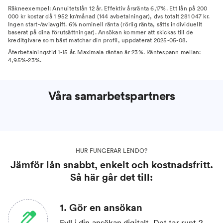
Räkneexempel: Annuitetslån 12 år. Effektiv årsränta 6,17%. Ett lån på 200
000 kr kostar då 1 952 kr/månad (144 avbetalningar), dvs totalt 281 047 kr.
Ingen start-/aviavgift. 6% nominell ränta (rörlig ränta, sätts individuellt
baserat på dina förutsättningar). Ansökan kommer att skickas till de
kreditgivare som bäst matchar din profil, uppdaterat 2025-05-08.
Återbetalningstid 1-15 år. Maximala räntan är 23%. Räntespann mellan:
4,95%-23%.
Våra samarbetspartners
HUR FUNGERAR LENDO?
Jämför lån snabbt, enkelt och kostnadsfritt.
Så här går det till:
1. Gör en ansökan
Fyll i din ansökan digitalt. Det tar runt 2