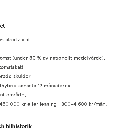
et
ävs bland annat:
komst (under 80 % av nationellt medelvärde),
komstskatt,
erade skulder,
ddhybrid senaste 12 månaderna,
nt område,
450 000 kr eller leasing 1 800–4 600 kr/mån.
ch bilhistorik