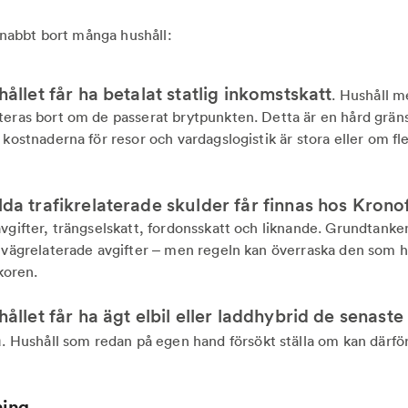
r snabbt bort många hushåll:
hållet får ha betalat statlig inkomstskatt
. Hushåll 
teras bort om de passerat brytpunkten. Detta är en hård gräns
 kostnaderna för resor och vardagslogistik är stora eller om fle
lda trafikrelaterade skulder får finnas hos Kron
vgifter, trängselskatt, fordonsskatt och liknande. Grundtanke
a vägrelaterade avgifter – men regeln kan överraska den som ha
lkoren.
hållet får ha ägt elbil eller laddhybrid de senaste
a
. Hushåll som redan på egen hand försökt ställa om kan därför
ning