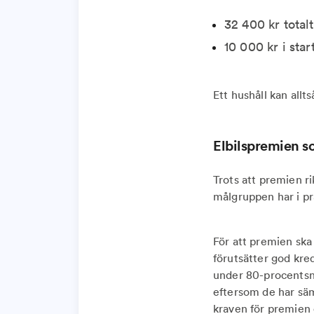
32 400 kr total
10 000 kr i star
Ett hushåll kan allt
Elbilspremien s
Trots att premien r
målgruppen har i pr
För att premien ska 
förutsätter god kre
under 80-procentsni
eftersom de har säm
kraven för premien 