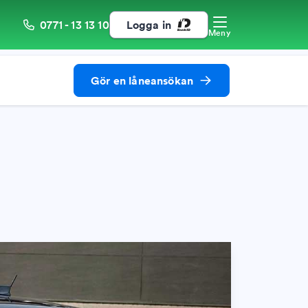
0771 - 13 13 10
Logga in
Meny
Gör en låneansökan