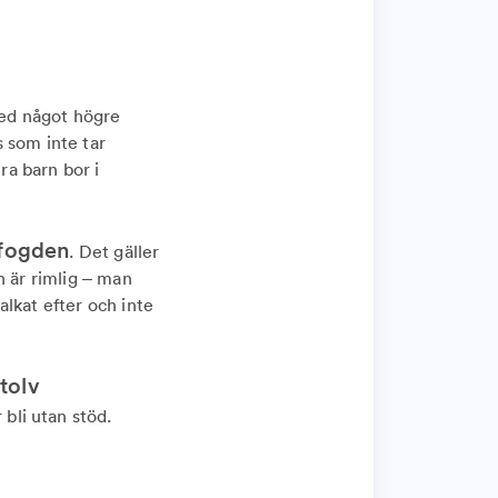
med något högre
 som inte tar
ra barn bor i
ofogden
. Det gäller
n är rimlig – man
lkat efter och inte
 tolv
 bli utan stöd.