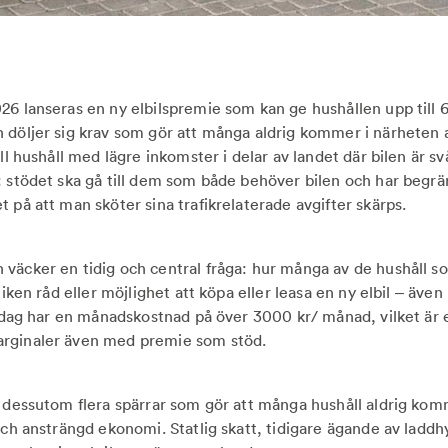
26 lanseras en ny elbilspremie som kan ge hushållen upp till 
 döljer sig krav som gör att många aldrig kommer i närheten 
ill hushåll med lägre inkomster i delar av landet där bilen är svå
: stödet ska gå till dem som både behöver bilen och har begr
t på att man sköter sina trafikrelaterade avgifter skärps.
väcker en tidig och central fråga: hur många av de hushåll s
ktiken råd eller möjlighet att köpa eller leasa en ny elbil – äv
a idag har en månadskostnad på över 3000 kr/ månad, vilket är 
rginaler även med premie som stöd.
s dessutom flera spärrar som gör att många hushåll aldrig komm
och ansträngd ekonomi. Statlig skatt, tidigare ägande av laddhy