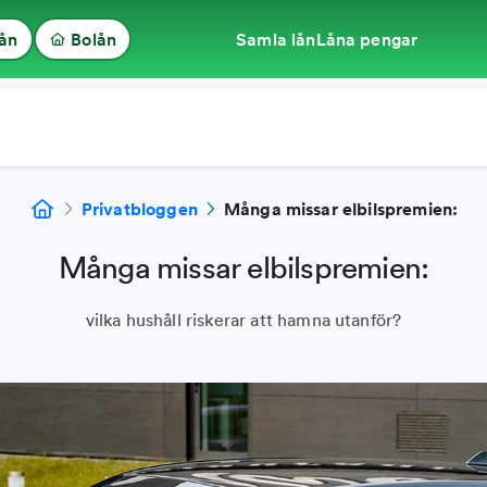
lån
Bolån
Samla lån
Låna pengar
Privatbloggen
Många missar elbilspremien:
Många missar elbilspremien:
vilka hushåll riskerar att hamna utanför?