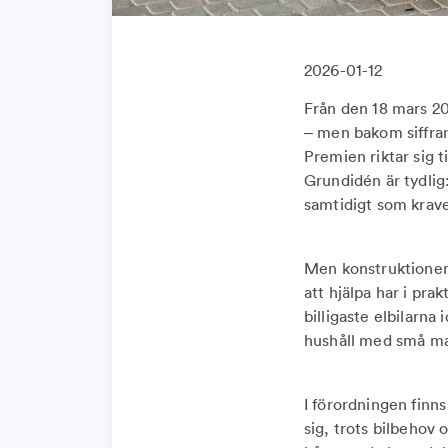
2026-01-12
Från den 18 mars 20
– men bakom siffran
Premien riktar sig t
Grundidén är tydlig
samtidigt som krave
Men konstruktionen 
att hjälpa har i pra
billigaste elbilarn
hushåll med små ma
I förordningen finn
sig, trots bilbehov 