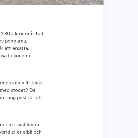
64 800 kronor i stöd
av pengarna.
r att ersätta.
änsad ekonomi,
om premien är tänkt
en med stödet? De
en tung post för ett
er att kvalificera
brid eller elbil och