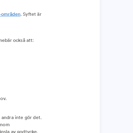
O-områden
. Syftet är
nebär också att:
hov.
 andra inte gör det.
genom
änsla av godtycke.