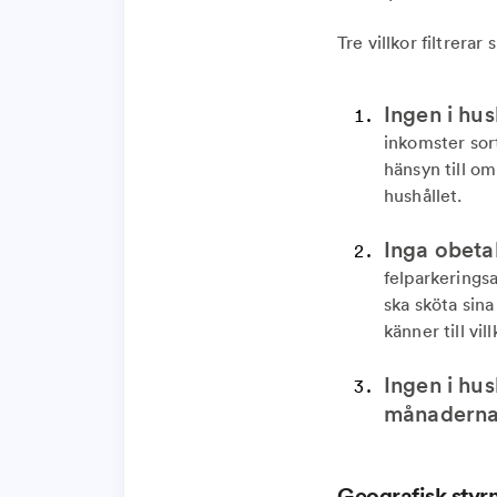
Tre villkor filtrera
Ingen i hus
inkomster sor
hänsyn till om
hushållet.
Inga obeta
felparkeringsa
ska sköta sin
känner till vil
Ingen i hus
månadern
Geografisk styr