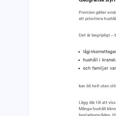
Premien gäller enda
att prioritera hushå
Det är begripligt –
låginkomsttagar
hushåll i krans
och familjer va
kan bli helt utan st
Lägg där till att v
Många hushåll känne
bostadsområden. Här