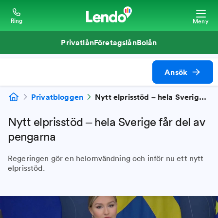
Ring
Meny
Privatlån
Företagslån
Bolån
Ansök
Privatbloggen
Nytt elprisstöd – hela Sverige får del av pengarna
Nytt elprisstöd – hela Sverige får del av
pengarna
Regeringen gör en helomvändning och inför nu ett nytt
elprisstöd.