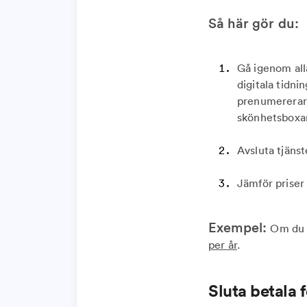
Så här gör du:
Gå igenom all
digitala tidni
prenumererar 
skönhetsboxar
Avsluta tjänst
Jämför priser 
Exempel:
Om du a
per år
.
Sluta betala 