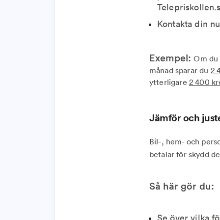
Telepriskollen.s
Kontakta din nu
Exempel:
Om du 
månad sparar du
2 
ytterligare
2 400 kr
Jämför och just
Bil-, hem- och pers
betalar för skydd de
Så här gör du:
Se över vilka f