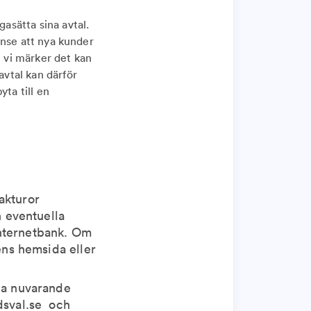
gasätta sina avtal.
 inse att nya kunder
t vi märker det kan
avtal kan därför
ta till en
akturor
h eventuella
 internetbank. Om
ens hemsida eller
ina nuvarande
dsval.se och