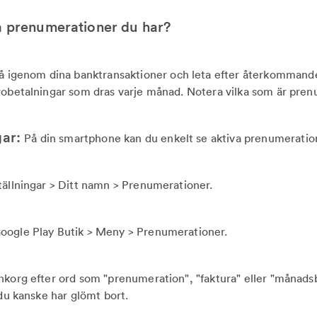
ka prenumerationer du har?
å igenom dina banktransaktioner och leta efter återkommande
robetalningar som dras varje månad. Notera vilka som är pren
gar:
På din smartphone kan du enkelt se aktiva prenumeratio
ställningar > Ditt namn > Prenumerationer.
Google Play Butik > Meny > Prenumerationer.
inkorg efter ord som "prenumeration", "faktura" eller "månadsb
 du kanske har glömt bort.