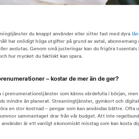
amingtjänster du knappt använder eller sitter fast med dyra
lån
ll har onödigt höga utgifter på grund av avtal, abonnemang 
ller avslutas. Genom små justeringar kan du frigöra tusentals 
 och hur mycket du faktiskt kan spara.
renumerationer – kostar de mer än de ger?
na i prenumerationstjänster som känns värdefulla i början, men 
ds mindre än planerat. Streamingtjänster, gymkort och digit
öra en stor kostnad – pengar som kan användas bättre. Ofta u
ummor sammantaget drar från vår budget. Att inte regelbunde
en använder är ett vanligt ekonomiskt misstag som kan kosta di