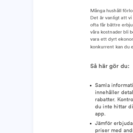
Många hushåll förlor
Det är vanligt att v
ofta får bättre erbj
våra kostnader bli b
vara ett dyrt ekonom
konkurrent kan du e
Så här gör du:
Samla informat
innehåller deta
rabatter. Kontr
du inte hittar 
app.
Jämför erbjudan
priser med andr