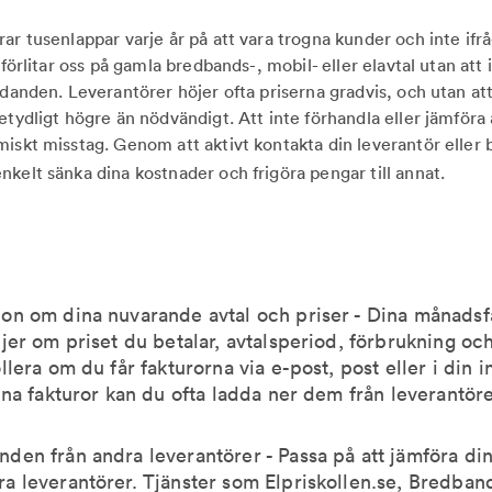
ar tusenlappar varje år på att vara trogna kunder och inte ifrå
i förlitar oss på gamla bredbands-, mobil- eller elavtal utan att
udanden. Leverantörer höjer ofta priserna gradvis, och utan at
etydligt högre än nödvändigt. Att inte förhandla eller jämföra 
iskt misstag. Genom att aktivt kontakta din leverantör eller by
nkelt sänka dina kostnader och frigöra pengar till annat.
ion om dina nuvarande avtal och priser - Dina månadsf
ljer om priset du betalar, avtalsperiod, förbrukning oc
ollera om du får fakturorna via e-post, post eller i din
dina fakturor kan du ofta ladda ner dem från leverantör
den från andra leverantörer - Passa på att jämföra d
a leverantörer. Tjänster som Elpriskollen.se, Bredban