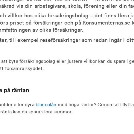
säkrad via din arbetsgivare, skola, förening eller din f
ch villkor hos olika försäkringsbolag – det finns flera 
öra priset på försäkringar och på Konsumenternas.se 
omfattningen av olika försäkringar.
er, till exempel reseförsäkringar som redan ingår i ditt
tt byta försäkringsbolag eller justera villkor kan du spara i 
tt försämra skyddet.
a på räntan
kulder eller dyra
blancolån
med höga räntor? Genom att flytta s
 ränta kan du spara stora summor.