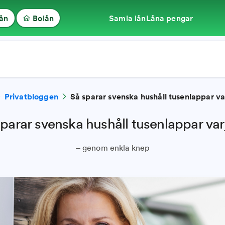
lån
Bolån
Samla lån
Låna pengar
Privatbloggen
Så sparar svenska hushåll tusenlappar va
parar svenska hushåll tusenlappar var
– genom enkla knep