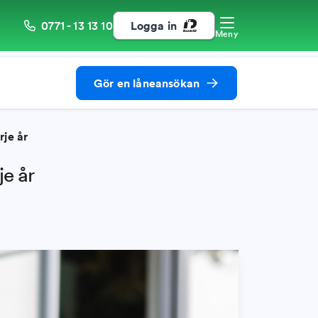
0771 - 13 13 10
Logga in
Meny
Gör en låneansökan
rje år
je år