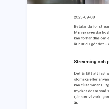
2025-09-08
Betalar du för stre
Många svenska hushå
kan förhandlas om e
är hur du gör det –
Streaming och p
Det är lätt att fast
glömska eller använ
kan tillsammans utg
mycket dessa små s
tjänster vi verklig
år.