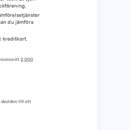
ackförening.
jämförelsetjänster
kan du jämföra
 kreditkort.
genomsnitt
2 000
kulden till ett