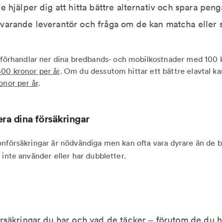
e hjälper dig att hitta bättre alternativ och spara peng
varande leverantör och fråga om de kan matcha eller s
förhandlar ner dina bredbands- och mobilkostnader med 100 
400 kronor per år
. Om du dessutom hittar ett bättre elavtal ka
onor per år
.
era dina försäkringar
onförsäkringar är nödvändiga men kan ofta vara dyrare än de
 inte använder eller har dubbletter.
örsäkringar du har och vad de täcker – förutom de du h