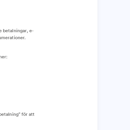
 betalningar, e-
umerationer.
ner:
etalning" för att