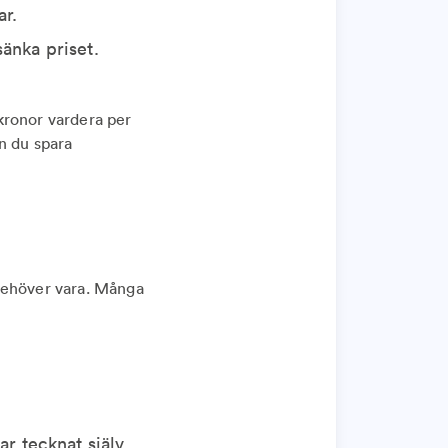
ar.
änka priset.
kronor vardera per
n du spara
 behöver vara. Många
ar tecknat själv