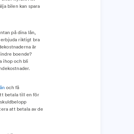
lja bilen kan spara
äntan på dina lån,
erbjuda riktigt bra
ndekostnaderna är
 mindre boende?
a ihop och bli
endekostnader.
lån
och få
t betala till en för
t skuldbelopp
tera att betala av de