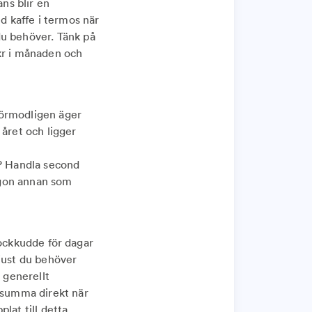
ans blir en
 kaffe i termos när
du behöver. Tänk på
kr i månaden och
 Förmodligen äger
året och ligger
? Handla second
någon annan som
krockkudde för dagar
 just du behöver
 generellt
t summa direkt när
plat till detta