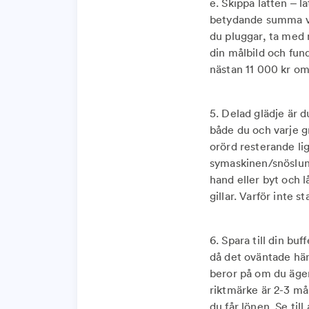
e. Skippa latten – l
betydande summa var
du pluggar, ta med 
din målbild och fun
nästan 11 000 kr om
5. Delad glädje är d
både du och varje 
orörd resterande li
symaskinen/snöslun
hand eller byt och l
gillar. Varför inte 
6. Spara till din buf
då det oväntade hän
beror på om du äger 
riktmärke är 2-3 må
du får lönen. Se till