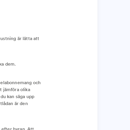
ustning är lätta att
nka dem.
, elabonnemang och
 jämföra olika
m du kan säga upp
tlådan är den
l efter hyran. Att