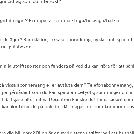
några bidrag som du inte sökt?
något du äger? Exempel är sommarstuga/husvagn/båt/bil.
t du äger? Barnkläder, leksaker, inredning, cyklar och sportutr
tra i plånboken.
m alla utgiftsposter och fundera på vad du kan göra för att sä
r på vissa abonnemang eller avsluta dem? Telefonabonnemang
mpel på sådant som du kan spara en betydlig summa genom att
till billigare alternativ. Dessutom kanske det finns sådant so
-kanaler tittar du på och det där magasinet som kommer i pos
ra dig billigare? Bilen är en av de stora utgifterna i ett hushål