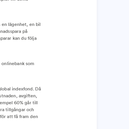
a en lägenhet, en bil
månadsspara på
parar kan du följa
en onlinebank som
global indexfond. Då
ostnaden, avgiften,
xempel 60% går till
ra tillgångar och
för att få fram den