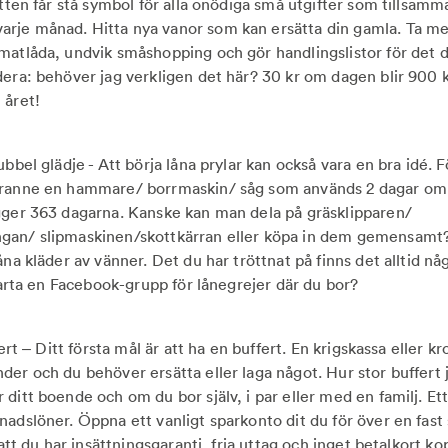
atten får stå symbol för alla onödiga små utgifter som tillsamm
je månad. Hitta nya vanor som kan ersätta din gamla. Ta med
matlåda, undvik småshopping och gör handlingslistor för det 
dera: behöver jag verkligen det här? 30 kr om dagen blir 900 
 året!
ubbel glädje - Att börja låna prylar kan också vara en bra idé.
granne en hammare/ borrmaskin/ såg som används 2 dagar om 
gger 363 dagarna. Kanske kan man dela på gräsklipparen/
gan/ slipmaskinen/skottkärran eller köpa in dem gemensamt
åna kläder av vänner. Det du har tröttnat på finns det alltid 
starta en Facebook-grupp för lånegrejer där du bor?
fert – Ditt första mål är att ha en buffert. En krigskassa eller 
der och du behöver ersätta eller laga något. Hur stor buffert
ditt boende och om du bor själv, i par eller med en familj. Ett
nadslöner. Öppna ett vanligt sparkonto dit du för över en fas
 att du har insättningsgaranti, fria uttag och inget betalkort kop