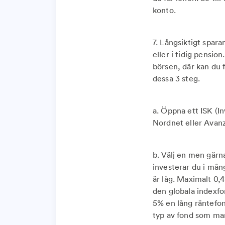
konto.
7. Långsiktigt spara
eller i tidig pensio
börsen, där kan du 
dessa 3 steg.
a. Öppna ett ISK (I
Nordnet eller Avanz
b. Välj en men gärn
investerar du i mång
är låg. Maximalt 0,4
den globala indexfo
5% en lång räntefon
typ av fond som man 