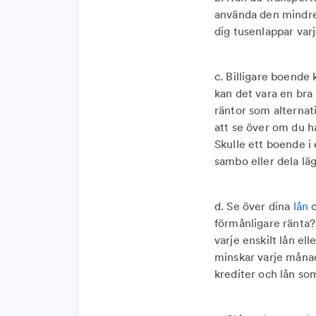
använda den mindre o
dig tusenlappar var
c. Billigare boende 
kan det vara en bra 
räntor som alternat
att se över om du h
Skulle ett boende i 
sambo eller dela lä
d. Se över dina
lån
o
förmånligare ränta? 
varje enskilt lån ell
minskar varje månad.
krediter och lån som