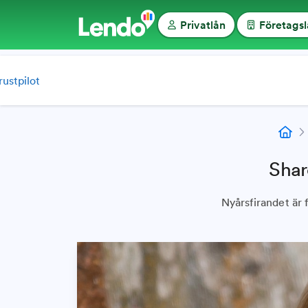
Privatlån
Företags
rustpilot
Shar
Nyårsfirandet är 