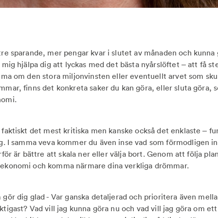
ttre sparande, mer pengar kvar i slutet av månaden och kunna
t mig hjälpa dig att lyckas med det bästa nyårslöftet – att få s
römma om den stora miljonvinsten eller eventuellt arvet som sku
ömmar, finns det konkreta saker du kan göra, eller sluta göra,
nomi.
r faktiskt det mest kritiska men kanske också det enklaste – fu
dig. I samma veva kommer du även inse vad som förmodligen int
ärför är bättre att skala ner eller välja bort. Genom att följa p
e ekonomi och komma närmare dina verkliga drömmar.
 gör dig glad - Var ganska detaljerad och prioritera även mell
ktigast? Vad vill jag kunna göra nu och vad vill jag göra om ett