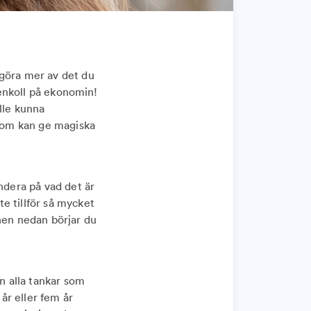
 göra mer av det du
tenkoll på ekonomin!
lle kunna
 som kan ge magiska
ndera på vad det är
e tillför så mycket
lanen nedan börjar du
an alla tankar som
 år eller fem år