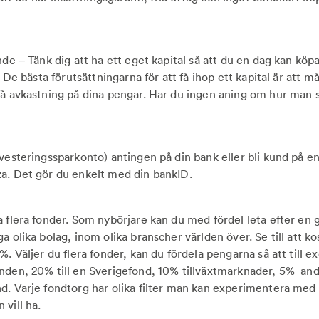
nde – Tänk dig att ha ett eget kapital så att du en dag kan köp
n. De bästa förutsättningarna för att få ihop ett kapital är att 
få avkastning på dina pengar. Har du ingen aning om hur man s
nvesteringssparkonto) antingen på din bank eller bli kund på 
a. Det gör du enkelt med din bankID.
a flera fonder. Som nybörjare kan du med fördel leta efter en 
a olika bolag, inom olika branscher världen över. Se till att k
%. Väljer du flera fonder, kan du fördela pengarna så att till e
nden, 20% till en Sverigefond, 10% tillväxtmarknader, 5% and
d. Varje fondtorg har olika filter man kan experimentera med 
vill ha.