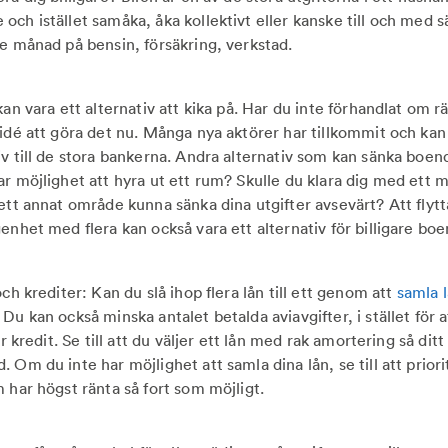
ch istället samåka, åka kollektivt eller kanske till och med sä
je månad på bensin, försäkring, verkstad.
kan vara ett alternativ att kika på. Har du inte förhandlat om r
idé att göra det nu. Många nya aktörer har tillkommit och kan 
iv till de stora bankerna. Andra alternativ som kan sänka boe
ar möjlighet att hyra ut ett rum? Skulle du klara dig med ett
ett annat område kunna sänka dina utgifter avsevärt? Att flytt
genhet med flera kan också vara ett alternativ för billigare bo
ch krediter: Kan du slå ihop flera lån till ett genom att
samla 
Du kan också minska antalet betalda aviavgifter, i stället för at
er kredit. Se till att du väljer ett lån med rak amortering så dit
 Om du inte har möjlighet att samla dina lån, se till att priori
 har högst ränta så fort som möjligt.