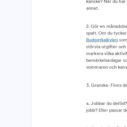
kanske? När du har en
annat.
2. Gör en månadsbudg
spalt. Om du tycker
Budgetkalkylen
som 
största utgifter och
markera vilka aktivi
bemärkelsedagar som
sommaren och kanske 
3. Granska- Finns d
a. Jobbar du deltid?
jobb? Eller passar d