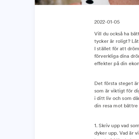
2022-01-05
Vill du också ha bä
tycker är roligt? Lå
I stället för att d
förverkliga dina dr
effekter på din eko
Det första steget ä
som är viktigt för 
i ditt liv och som d
din resa mot bättr
1. Skriv upp vad som
dyker upp. Vad är vi