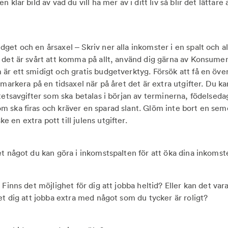
 klar bild av vad du vill ha mer av i ditt liv så blir det lättare 
et och en årsaxel – Skriv ner alla inkomster i en spalt och all
 det är svårt att komma på allt, använd dig gärna av Konsume
är ett smidigt och gratis budgetverktyg. Försök att få en över
 markera på en tidsaxel när på året det är extra utgifter. Du 
tetsavgifter som ska betalas i början av terminerna, födelsedag
 ska firas och kräver en sparad slant. Glöm inte bort en seme
en extra pott till julens utgifter.
et något du kan göra i inkomstspalten för att öka dina inkomst
 Finns det möjlighet för dig att jobba heltid? Eller kan det vara
et dig att jobba extra med något som du tycker är roligt?