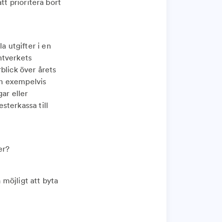
att prioritera bort
a utgifter i en
ntverkets
blick över årets
kan exempelvis
ar eller
sterkassa till
er?
 möjligt att byta