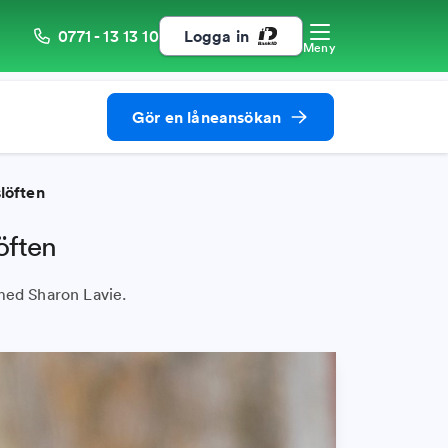
0771 - 13 13 10
Logga in
Meny
Gör en låneansökan
löften
öften
 med Sharon Lavie.