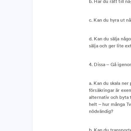
b. Har du rätt till 
c. Kan du hyra ut 
d. Kan du sälja någo
sälja och ger lite ex
4. Dissa – Gå igeno
a. Kan du skala ne
försäkringar är exe
alternativ och byta 
helt – hur många Tv
nödvändig?
b. Kan du transporte