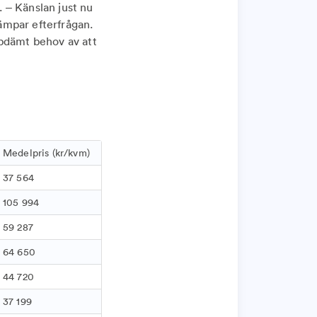
 – Känslan just nu
ämpar efterfrågan.
ppdämt behov av att
Medelpris (kr/kvm)
37 564
105 994
59 287
64 650
44 720
37 199