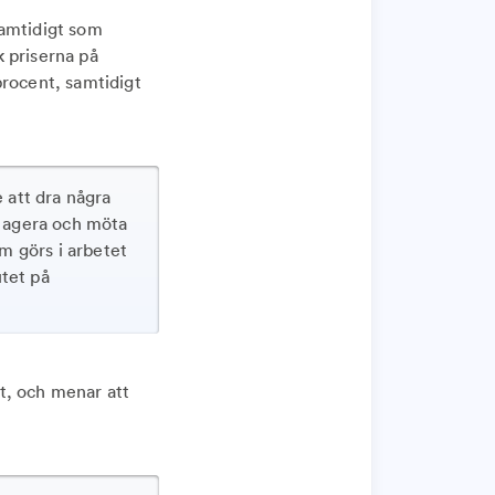
samtidigt som
 priserna på
procent, samtidigt
e att dra några
ar agera och möta
om görs i arbetet
utet på
et, och menar att