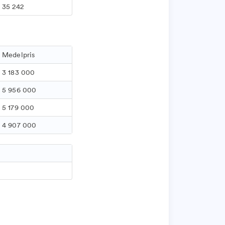
35 242
Medelpris
3 183 000
5 956 000
5 179 000
4 907 000