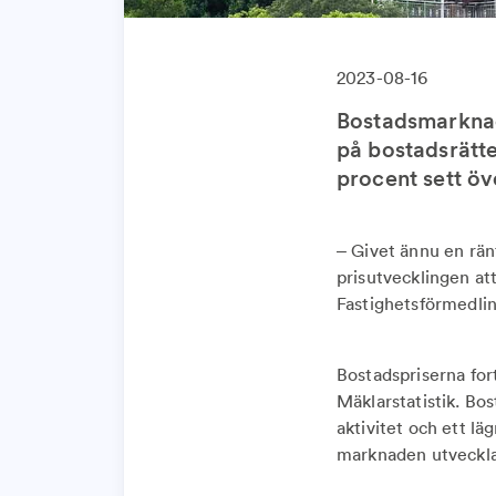
2023-08-16
Bostadsmarknade
på bostadsrätte
procent sett öve
– Givet ännu en rän
prisutvecklingen at
Fastighetsförmedlin
Bostadspriserna forts
Mäklarstatistik. B
aktivitet och ett l
marknaden utvecklar