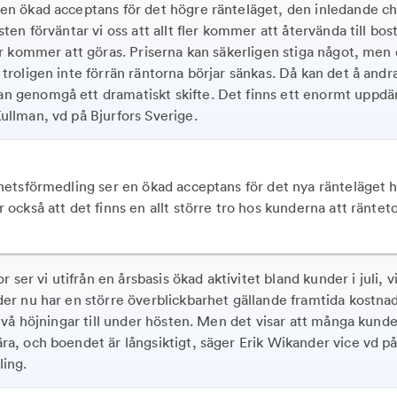
en ökad acceptans för det högre ränteläget, den inledande c
östen förväntar vi oss att allt fler kommer att återvända till 
rer kommer att göras. Priserna kan säkerligen stiga något, men 
 troligen inte förrän räntorna börjar sänkas. Då kan det å andr
n genomgå ett dramatiskt skifte. Det finns ett enormt uppd
ullman, vd på Bjurfors Sverige.
etsförmedling ser en ökad acceptans för det nya ränteläget h
också att det finns en allt större tro hos kunderna att räntet
or ser vi utifrån en årsbasis ökad aktivitet bland kunder i juli, vi
der nu har en större överblickbarhet gällande framtida kostna
 två höjningar till under hösten. Men det visar att många kunde
ra, och boendet är långsiktigt, säger Erik Wikander vice vd p
ling.