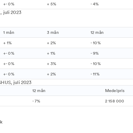
+- 0%
+ 5%
- 4%
, juli 2023
1 mån
3 mån
12 mån
+ 1%
+ 2%
- 10%
+- 0%
+ 1%
- 9%
+- 0%
+ 3%
- 10%
+- 0%
+ 2%
- 11%
SHUS, juli 2023
12 mån
Medelpris
- 7%
2 158 000
ik