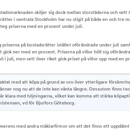
tadsmarknaden skiljer sig dock mellan storstäderna och sett ö
rätter i centrala Stockholm har nu stigit på både en och tre m
teg priserna med en procent under juli.
 priserna på bostadsrätter istället oförändrade under juli sam
t gick ner med en procent. Priserna på villor höll sig oföränd
i juli, men sett över riket gick priset på villor upp med en p
ktat med att köpa på grund av oro över ytterligare försämrin
l känner nog nu att de inte kan vänta längre. Dessutom finns te
är klara med höjningarna, vilket kan komma att stärka köpapti
ristensen, vd för Bjurfors Göteborg.
överens med andra mäklarfirmor om att det finns ett uppdämt