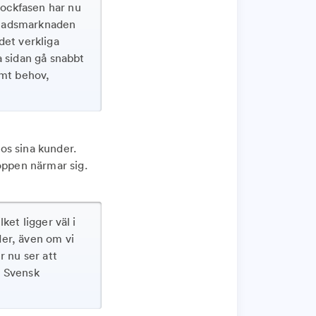
hockfasen har nu
bostadsmarknaden
det verkliga
a sidan gå snabbt
ämt behov,
os sina kunder.
oppen närmar sig.
lket ligger väl i
der, även om vi
r nu ser att
å Svensk