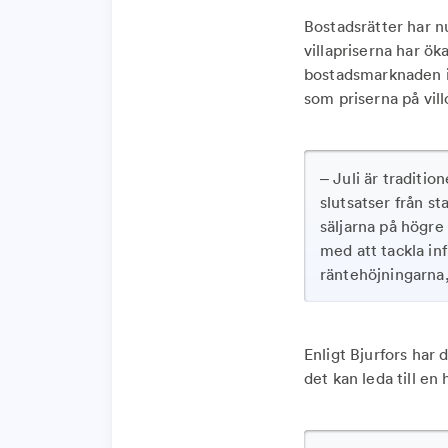
Bostadsrätter har n
villapriserna har ö
bostadsmarknaden i 
som priserna på vill
– Juli är traditio
slutsatser från s
säljarna på högre 
med att tackla in
räntehöjningarna,
Enligt Bjurfors har 
det kan leda till e