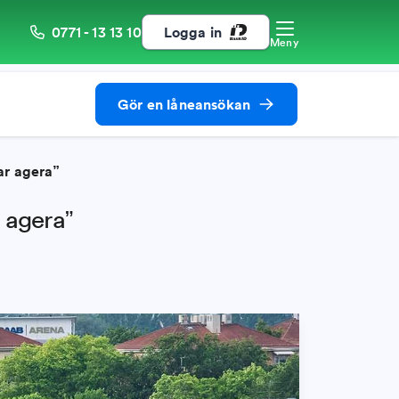
0771 - 13 13 10
Logga in
Meny
Gör en låneansökan
ar agera”
 agera”