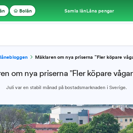
lån
Bolån
Samla lån
Låna pengar
lånebloggen
Mäklaren om nya priserna ”Fler köpare våg
en om nya priserna ”Fler köpare vågar
Juli var en stabil månad på bostadsmarknaden i Sverige.