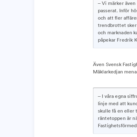
– Vi märker även 
passerat. Inför h
och att fler affä
trendbrottet sker
och marknaden ka
påpekar Fredrik K
Även Svensk Fastigh
Mäklarkedjan menar 
– I våra egna siffr
linje med att kun
skulle få en eller
räntetoppen är nä
Fastighetsförmed