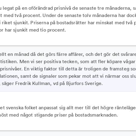
u legat på en oförändrad prisnivå de senaste tre månaderna, 
kat med två procent. Under de senaste tolv månaderna har dock
riket sjunkit. Priserna på bostadsrätter har minskat med två 
or har sjunkit med tio procent.
nellt en månad då det görs färre affärer, och det gör det svårar
tatistiken. Men vi ser positiva tecken, som att fler köpare våg
prisnivåer. En viktig faktor till detta är troligen de framsteg s
flationen, samt de signaler som pekar mot att vi närmar oss sl
 säger Fredrik Kullman, vd på Bjurfors Sverige.
det svenska folket anpassat sig allt mer till det högre ränteläg
n höst med något stigande priser på bostadsmarknaden.