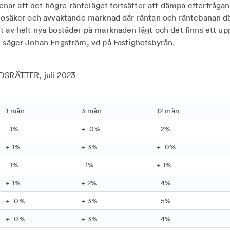
r att det högre ränteläget fortsätter att dämpa efterfrågan.
t osäker och avvaktande marknad där räntan och räntebanan d
t av helt nya bostäder på marknaden lågt och det finns ett u
, säger Johan Engström, vd på Fastighetsbyrån.
ADSRÄTTER, juli 2023
1 mån
3 mån
12 mån
- 1%
+- 0%
- 2%
+ 1%
+ 3%
+- 0%
- 1%
- 1%
+ 1%
+ 1%
+ 2%
- 4%
+- 0%
+ 3%
- 5%
+- 0%
+ 3%
- 4%