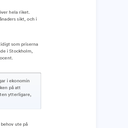
ver hela riket.
ånaders sikt, och i
tidigt som priserna
rade i Stockholm,
rocent.
gar i ekonomin
cken på att
ten ytterligare,
 behov ute på