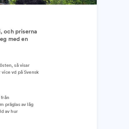
, och priserna
steg med en
sten, så visar
r vice vd på Svensk
 från
m präglas av låg
ld av hur