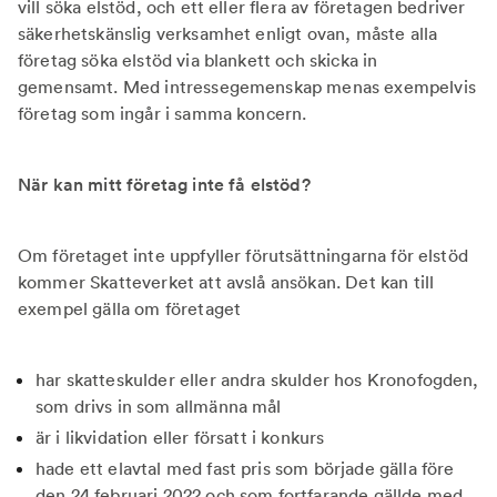
vill söka elstöd, och ett eller flera av företagen bedriver
säkerhetskänslig verksamhet enligt ovan, måste alla
företag söka elstöd via blankett och skicka in
gemensamt. Med intressegemenskap menas exempelvis
företag som ingår i samma koncern.
När kan mitt företag inte få elstöd?
Om företaget inte uppfyller förutsättningarna för elstöd
kommer Skatteverket att avslå ansökan. Det kan till
exempel gälla om företaget
har skatteskulder eller andra skulder hos Kronofogden,
som drivs in som allmänna mål
är i likvidation eller försatt i konkurs
hade ett elavtal med fast pris som började gälla före
den 24 februari 2022 och som fortfarande gällde med