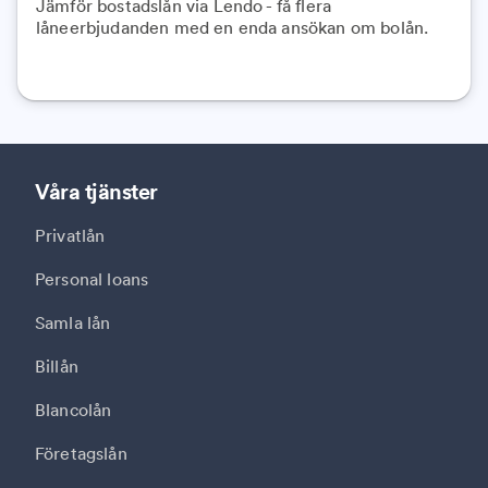
Jämför bostadslån via Lendo - få flera
låneerbjudanden med en enda ansökan om bolån.
Våra tjänster
Privatlån
Personal loans
Samla lån
Billån
Blancolån
Företagslån