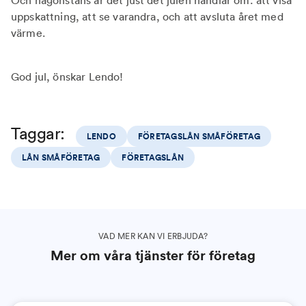
Och någonstans är det just det julen handlar om: att visa
uppskattning, att se varandra, och att avsluta året med
värme.
God jul, önskar Lendo!
Taggar:
LENDO
FÖRETAGSLÅN SMÅFÖRETAG
LÅN SMÅFÖRETAG
FÖRETAGSLÅN
VAD MER KAN VI ERBJUDA?
Mer om våra tjänster för företag