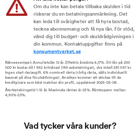
Om du inte kan betala tillbaka skulden i tid
riskerar du en betalningsanmärkning. Det
kan leda till svårigheter att få hyra bostad,
teckna abonnemang och få nya lån. För stöd,
vänd dig till budget- och skuldrådgivningen i
din kommun. Kontaktuppgifter finns på
konsumentverket.se
Räkneexempel: Annuitetslån 12 år. Effektiv årsränta 6,17%. Ett lån på 200
000 kr kostar då 1 952 kr/månad (144 avbetalningar), dvs totalt 281 047 kr.
Ingen start-/aviavgift. 6% nominell ränta (rörlig ränta, sätts individuellt
baserat på dina förutsättningar). Ansökan kommer att skickas till de
kreditgivare som bäst matchar din profil, uppdaterat 2025-05-08.
Återbetalningstid 1-15 år. Maximala räntan är 23%. Räntespann mellan:
4,95%-23%.
Vad tycker våra kunder?