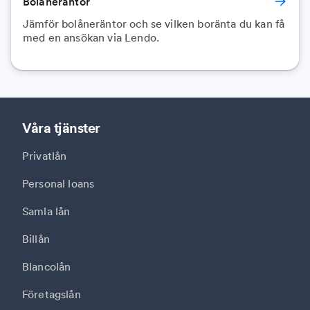
Bolåneräntor
Jämför bolåneräntor och se vilken boränta du kan få
med en ansökan via Lendo.
Våra tjänster
Privatlån
Personal loans
Samla lån
Billån
Blancolån
Företagslån