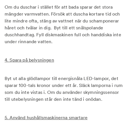
Om du duschar i stället för att bada sparar det stora
mängder varmvatten. Försök att duscha kortare tid och
lite mindre ofta, stäng av vattnet när du schamponerar
håret och tvålar in dig. Byt till ett snålspolande
duschhandtag. Fyll diskmaskinen full och handdiska inte
under rinnande vatten.
4. Spara på belysningen
Byt ut alla glödlampor till energisnåla LED-lampor, det
sparar 100-tals kronor under ett år. Släck lamporna i rum
som du inte vistas i. Om du använder skymningssensor
till utebelysningen står den inte tänd i onödan.
5. Använd hushållsmaskinerna smartare