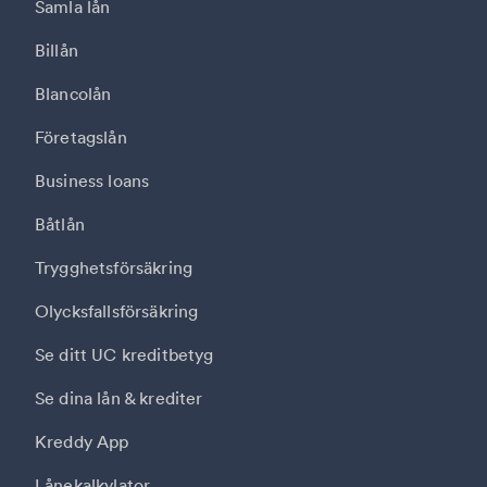
Samla lån
Billån
Blancolån
Företagslån
Business loans
Båtlån
Trygghetsförsäkring
Olycksfallsförsäkring
Se ditt UC kreditbetyg
Se dina lån & krediter
Kreddy App
Lånekalkylator