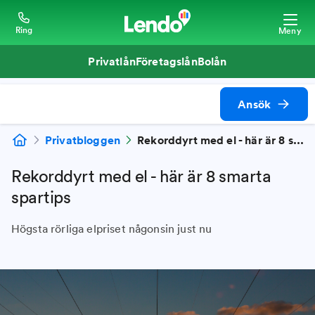
Ring
Meny
Privatlån
Företagslån
Bolån
Ansök
Privatbloggen
Rekorddyrt med el - här är 8 smarta spartips
Rekorddyrt med el - här är 8 smarta
spartips
Högsta rörliga elpriset någonsin just nu