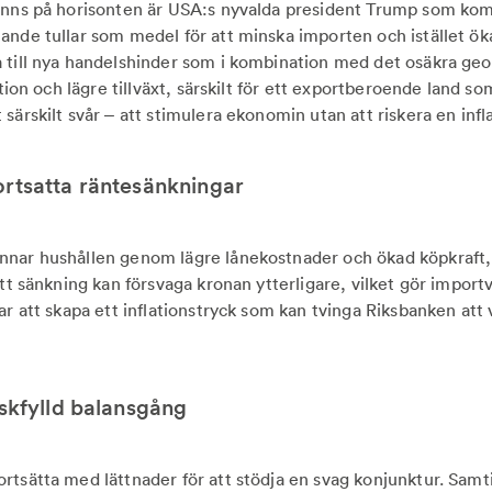
finns på horisonten är USA:s nyvalda president Trump som ko
ande tullar som medel för att minska importen och istället öka
 till nya handelshinder som i kombination med det osäkra geop
lation och lägre tillväxt, särskilt för ett exportberoende land s
särskilt svår – att stimulera ekonomin utan att riskera en inf
ortsatta räntesänkningar
nnar hushållen genom lägre lånekostnader och ökad köpkraft
att sänkning kan försvaga kronan ytterligare, vilket gör import
rar att skapa ett inflationstryck som kan tvinga Riksbanken att
.
iskfylld balansgång
rtsätta med lättnader för att stödja en svag konjunktur. Samt