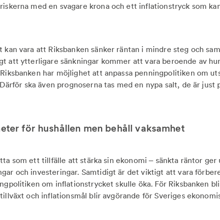
riskerna med en svagare krona och ett inflationstryck som k
t kan vara att Riksbanken sänker räntan i mindre steg och sam
t att ytterligare sänkningar kommer att vara beroende av hur 
 Riksbanken har möjlighet att anpassa penningpolitiken om uts
. Därför ska även prognoserna tas med en nypa salt, de är just 
heter för hushållen men behåll vaksamhet
ta som ett tillfälle att stärka sin ekonomi – sänkta räntor ge
gar och investeringar. Samtidigt är det viktigt att vara förbe
ngpolitiken om inflationstrycket skulle öka. För Riksbanken bli
illväxt och inflationsmål blir avgörande för Sveriges ekonomisk