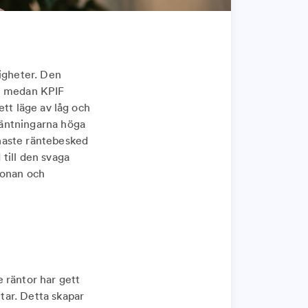
ligheter. Den
er, medan KPIF
 ett läge av låg och
rväntningarna höga
naste räntebesked
till den svaga
ronan och
 räntor har gett
etar. Detta skapar