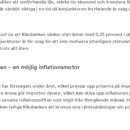
ållen att omförhandla lån, stärka sin ekonomi och investera lå
r särskilt viktiga i en tid då konjunkturen fortfarande är sva
just nu att Riksbanken sänker styrräntan med 0,25 procent i
unkturen är för svag för att inte motivera ytterligare stimulan
rots allt liten.
n – en möjlig inflationsmotor
har försvagats under året, vilket pressar upp priserna på imp
re krona gör importen dyrare, vilket kan driva upp inflationen
senaste inflationssiffran som stigit från föregående månad. Hä
t kan tvinga Riksbanken att bromsa sina räntesänkningar om pr