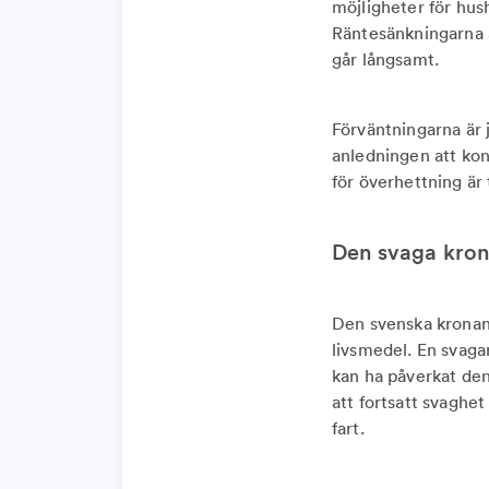
möjligheter för hush
Räntesänkningarna ä
går långsamt.
Förväntningarna är 
anledningen att konj
för överhettning är t
Den svaga krona
Den svenska kronan 
livsmedel. En svaga
kan ha påverkat den 
att fortsatt svaghe
fart.