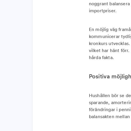
noggrant balansera 
importpriser.
En möjlig väg framå
kommunicerar tydlig
kronkurs utvecklas.
vilket har hänt förr
hårda fakta.
Positiva möjlig
Hushållen bör se det
sparande, amorterin
förändringar i penni
balansakten mellan t