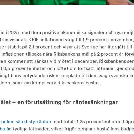
 in i 2025 med flera positiva ekonomiska signaler och nya möj
ffran visar att KPIF-inflationen steg till 1,9 procent i novemb
er stabilt på 2,1 procent och visar att Sverige har återgått till
d inflationen tillbaka nära Riksbankens mål på 2 procent är fö
rigen kommer att sänkas vid mötet i december. Riksbankens se
0,5 procentenheter och löftet om fortsatt lättnader ger stöd 
digt finns betydande risker kopplade till den svaga svenska k
rlden, som kan komplicera Riksbankens beslut.
målet – en förutsättning för räntesänkningar
banken sänkt styrräntan
med totalt 1,25 procentenheter. Lägre
bolån
tydliga lättnader, vilket frigör pengar i hushållens budg