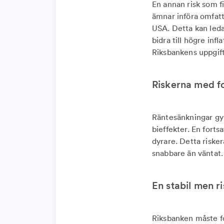
En annan risk som 
ämnar införa omfatt
USA. Detta kan leda
bidra till högre inf
Riksbankens uppgift 
Riskerna med f
Räntesänkningar gy
bieffekter. En forts
dyrare. Detta riske
snabbare än väntat
En stabil men r
Riksbanken måste fo