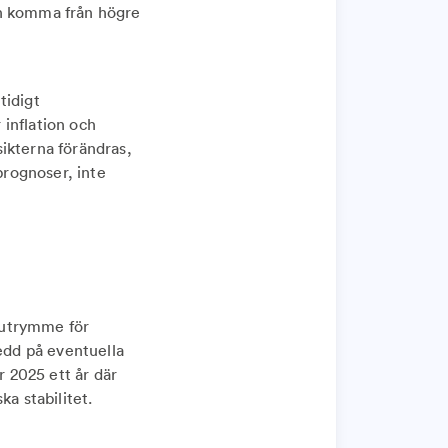
an komma från högre
tidigt
inflation och
ikterna förändras,
prognoser, inte
r utrymme för
redd på eventuella
r 2025 ett år där
a stabilitet.