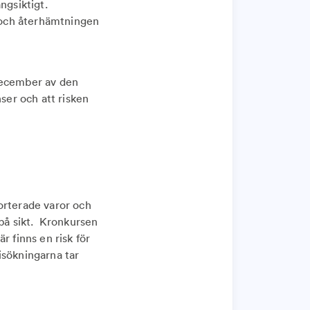
ngsiktigt.
g och återhämtningen
 december av den
ser och att risken
orterade varor och
 på sikt. Kronkursen
r finns en risk för
isökningarna tar