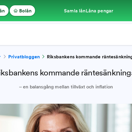
lån
Bolån
Samla lån
Låna pengar
Privatbloggen
Riksbankens kommande räntesänknin
iksbankens kommande räntesänkning
– en balansgång mellan tillväxt och inflation