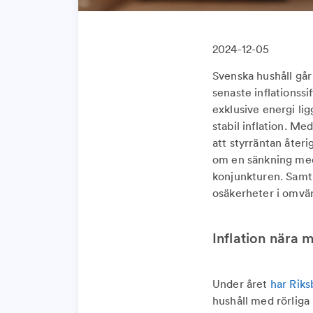
2024-12-05
Svenska hushåll går
senaste inflationssi
exklusive energi ligg
stabil inflation. Me
att styrräntan åte
om en sänkning med 
konjunkturen. Samti
osäkerheter i omvä
Inflation nära 
Under året
har Riks
hushåll med rörliga