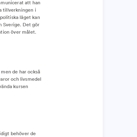
mmunicerat att han
 tillverkningen i
olitiska läget kan
om Sverige. Det gör
lation över målet.
, men de har också
varor och livsmedel
 vända kursen
idigt behöver de