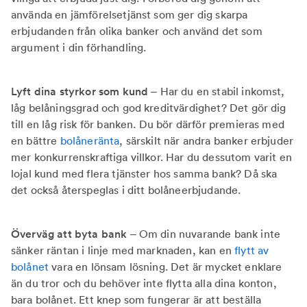
använda en jämförelsetjänst som ger dig skarpa
erbjudanden från olika banker och använd det som
argument i din förhandling.
Lyft dina styrkor som kund
– Har du en stabil inkomst,
låg belåningsgrad och god kreditvärdighet? Det gör dig
till en låg risk för banken. Du bör därför premieras med
en bättre
bolåneränta
, särskilt när andra banker erbjuder
mer konkurrenskraftiga villkor. Har du dessutom varit en
lojal kund med flera tjänster hos samma bank? Då ska
det också återspeglas i ditt bolåneerbjudande.
Överväg att byta bank
– Om din nuvarande bank inte
sänker räntan i linje med marknaden, kan en
flytt av
bolånet
vara en lönsam lösning. Det är mycket enklare
än du tror och du behöver inte flytta alla dina konton,
bara bolånet. Ett knep som fungerar är att beställa