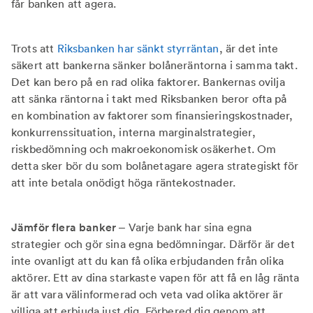
får banken att agera.
Trots att
Riksbanken har sänkt styrräntan
, är det inte
säkert att bankerna sänker bolåneräntorna i samma takt.
Det kan bero på en rad olika faktorer. Bankernas ovilja
att sänka räntorna i takt med Riksbanken beror ofta på
en kombination av faktorer som finansieringskostnader,
konkurrenssituation, interna marginalstrategier,
riskbedömning och makroekonomisk osäkerhet. Om
detta sker bör du som bolånetagare agera strategiskt för
att inte betala onödigt höga räntekostnader.
Jämför flera banker
– Varje bank har sina egna
strategier och gör sina egna bedömningar. Därför är det
inte ovanligt att du kan få olika erbjudanden från olika
aktörer. Ett av dina starkaste vapen för att få en låg ränta
är att vara välinformerad och veta vad olika aktörer är
villiga att erbjuda just dig. Förbered dig genom att