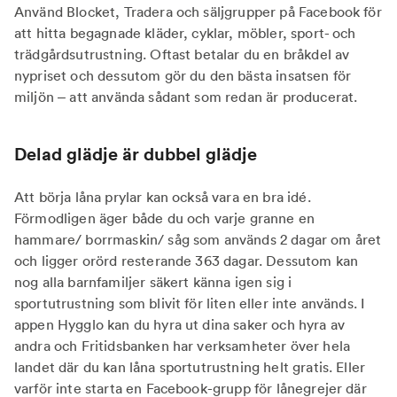
Använd Blocket, Tradera och säljgrupper på Facebook för
att hitta begagnade kläder, cyklar, möbler, sport- och
trädgårdsutrustning. Oftast betalar du en bråkdel av
nypriset och dessutom gör du den bästa insatsen för
miljön – att använda sådant som redan är producerat.
Delad glädje är dubbel glädje
Att börja låna prylar kan också vara en bra idé.
Förmodligen äger både du och varje granne en
hammare/ borrmaskin/ såg som används 2 dagar om året
och ligger orörd resterande 363 dagar. Dessutom kan
nog alla barnfamiljer säkert känna igen sig i
sportutrustning som blivit för liten eller inte används. I
appen Hygglo kan du hyra ut dina saker och hyra av
andra och Fritidsbanken har verksamheter över hela
landet där du kan låna sportutrustning helt gratis. Eller
varför inte starta en Facebook-grupp för lånegrejer där