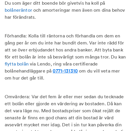
Du som äger ditt boende bör givetvis ha koll på
bolåneräntor
och amorteringar men även om dina behov
har förändrats.
Förhandla: Kolla till räntorna och förhandla om dem en
gång per år om du inte har bundit dem. Var inte rädd för
att se över erbjudandet hos andra banker. Att byta bank
för ett bolån är inte så besvärligt som många tror. Du kan
flytta bolån
via Lendo, ring våra certifierade
bolånehandläggare på
0771-131310
om du vill veta mer
om hur det går till.
Omvärdera: Var det fem år eller mer sedan du tecknade
ett bolån eller gjorde en värdering av bostaden. Då kan
det vara läge nu. Med bostadspriser som ökat rejält de
senaste år finns en god chans att din bostad är värd
avsevärt mycket mer idag. Det i sin tur kan påverka din