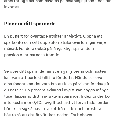
amorteringstakt som baseras på belåningsgraden och din
inkomst.
Planera ditt sparande
En buffert för oväntade utgifter är viktigt. Öppna ett
sparkonto och sätt upp automatiska överföringar varje
månad. Fundera också på långsiktigt sparande till
pension eller barnens framtid.
Se över ditt sparande minst en gång per år och hösten
kan vara ett perfekt tillfälle för detta. När du ser över
dina fonder kan det vara bra att kika på vilken fondavgift
du betalar. En procent skillnad i avgift kan nagga många
tusenlappar av ditt långsiktiga sparande. Indexfonder bör
inte kosta mer 0,4% i avgift och aktivt förvaltade fonder
bör skilja sig så pass mycket från index och prestera
bättre så att det är värt kostnaden. Du behöver