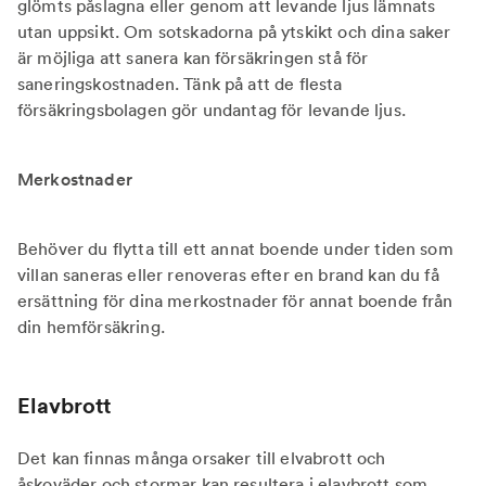
glömts påslagna eller genom att levande ljus lämnats
utan uppsikt. Om sotskadorna på ytskikt och dina saker
är möjliga att sanera kan försäkringen stå för
saneringskostnaden. Tänk på att de flesta
försäkringsbolagen gör undantag för levande ljus.
Merkostnader
Behöver du flytta till ett annat boende under tiden som
villan saneras eller renoveras efter en brand kan du få
ersättning för dina merkostnader för annat boende från
din hemförsäkring.
Elavbrott
Det kan finnas många orsaker till elvabrott och
åskoväder och stormar kan resultera i elavbrott som