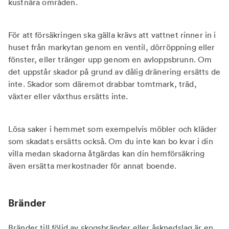
kustnära områden.
För att försäkringen ska gälla krävs att vattnet rinner in i
huset från markytan genom en ventil, dörröppning eller
fönster, eller tränger upp genom en avloppsbrunn. Om
det uppstår skador på grund av dålig dränering ersätts de
inte. Skador som däremot drabbar tomtmark, träd,
växter eller växthus ersätts inte.
Lösa saker i hemmet som exempelvis möbler och kläder
som skadats ersätts också. Om du inte kan bo kvar i din
villa medan skadorna åtgärdas kan din hemförsäkring
även ersätta merkostnader för annat boende.
Bränder
Bränder till följd av skogsbränder eller åsknedslag är en