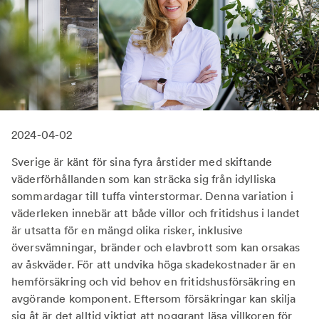
2024-04-02
Sverige är känt för sina fyra årstider med skiftande
väderförhållanden som kan sträcka sig från idylliska
sommardagar till tuffa vinterstormar. Denna variation i
väderleken innebär att både villor och fritidshus i landet
är utsatta för en mängd olika risker, inklusive
översvämningar, bränder och elavbrott som kan orsakas
av åskväder. För att undvika höga skadekostnader är en
hemförsäkring och vid behov en fritidshusförsäkring en
avgörande komponent. Eftersom försäkringar kan skilja
sig åt är det alltid viktigt att noggrant läsa villkoren för