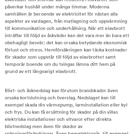
påverkar hushåll under många timmar. Moderna
samhällen är beroende av elektricitet för nästan alla
aspekter av vardagen, från matlagning och uppvärmning
till kommunikation och underhållning. När ett elavbrott
inträffar till följd av åskväder kan det vara mer än bara ett
obehagligt besvär; det kan orsaka betydande ekonomisk
förlust och stress. Hemförsäkringen kan täcka kostnader
för skador som uppstår till följd av elavbrottet samt
temporär boende om du tvingas lämna ditt hem på
grund av ett långvarigt elavbrott.
Blixt- och åsknedslag kan förutom brandskador även
orsaka kortslutning och överslag. Nedslaget kan till
exempel skada din värmepump, larminstallation eller kyl
och frys. Du kan få ersättning för skador på din villas
elektriska installationer och vitvaror efter direkta
blixtnedslag men även för skador av
spänningsförändringar. Även hemelektronik, till exempel