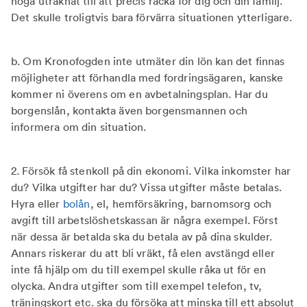
noga uträknat till att precis räcka för dig och din familj.
Det skulle troligtvis bara förvärra situationen ytterligare.
b. Om Kronofogden inte utmäter din lön kan det finnas
möjligheter att förhandla med fordringsägaren, kanske
kommer ni överens om en avbetalningsplan. Har du
borgenslån, kontakta även borgensmannen och
informera om din situation.
2. Försök få stenkoll på din ekonomi. Vilka inkomster har
du? Vilka utgifter har du? Vissa utgifter måste betalas.
Hyra eller
bolån
, el, hemförsäkring, barnomsorg och
avgift till arbetslöshetskassan är några exempel. Först
när dessa är betalda ska du betala av på dina skulder.
Annars riskerar du att bli vräkt, få elen avstängd eller
inte få hjälp om du till exempel skulle råka ut för en
olycka. Andra utgifter som till exempel telefon, tv,
träningskort etc. ska du försöka att minska till ett absolut