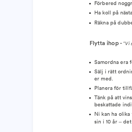
Förbered noggra
Ha koll på näs
Räkna på dubbe
Flytta ihop -
“Vi
Samordna era fö
Sälj i rätt ordn
er med.
Planera för till
Tänk på att vins
beskattade indi
Ni kan ha olika
sin i 10 år – de