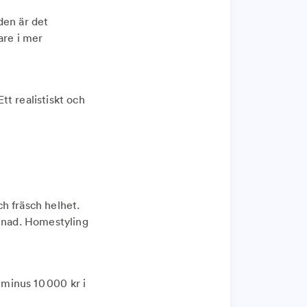
den är det
are i mer
tt realistiskt och
h fräsch helhet.
llnad. Homestyling
 minus 10 000 kr i