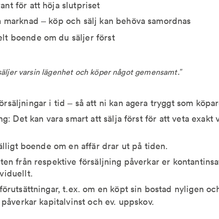
nt för att höja slutpriset
ta marknad – köp och sälj kan behöva samordnas
lt boende om du säljer först
 säljer varsin lägenhet och köper något gemensamt.”
rsäljningar i tid – så att ni kan agera tryggt som köpar
ing: Det kan vara smart att sälja först för att veta exakt 
fälligt boende om en affär drar ut på tiden.
ten från respektive försäljning påverkar er kontantinsat
viduellt.
 förutsättningar, t.ex. om en köpt sin bostad nyligen o
t påverkar kapitalvinst och ev. uppskov.