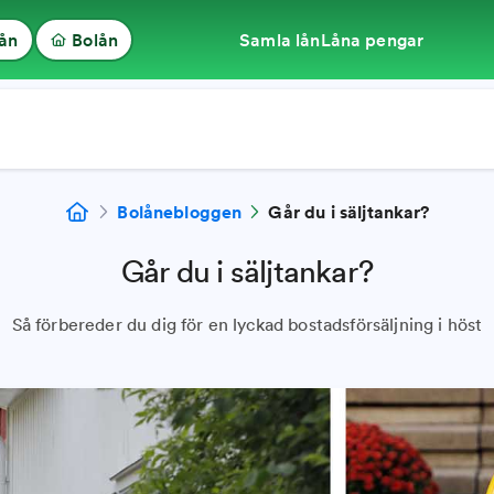
lån
Bolån
Samla lån
Låna pengar
Bolånebloggen
Går du i säljtankar?
Går du i säljtankar?
Så förbereder du dig för en lyckad bostadsförsäljning i höst