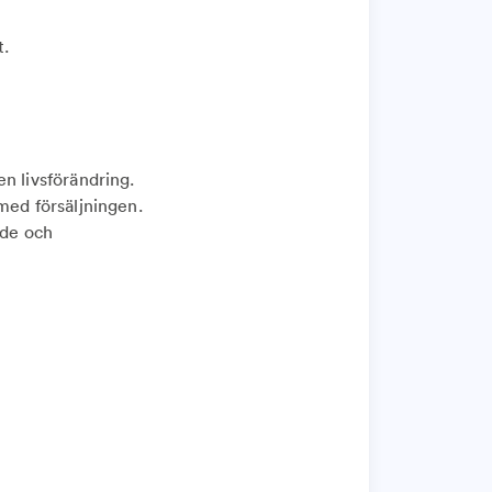
t.
en livsförändring.
 med försäljningen.
räde och