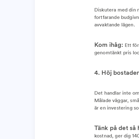
Diskutera med din m
fortfarande budgivn
avvaktande lägen.
Kom ihåg:
Ett för
genomtänkt pris lock
4. Höj bostade
Det handlar inte om
Målade väggar, smår
är en investering so
Tänk på det så 
kostnad, ger dig 14