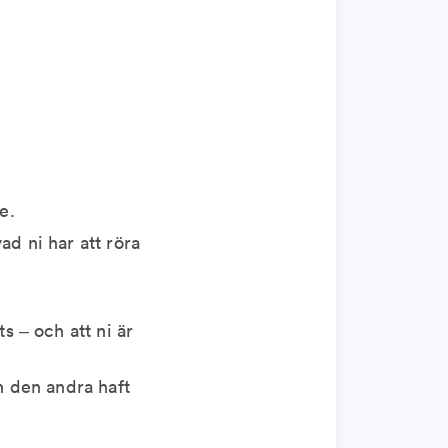
e.
vad ni har att röra
s – och att ni är
ch den andra haft