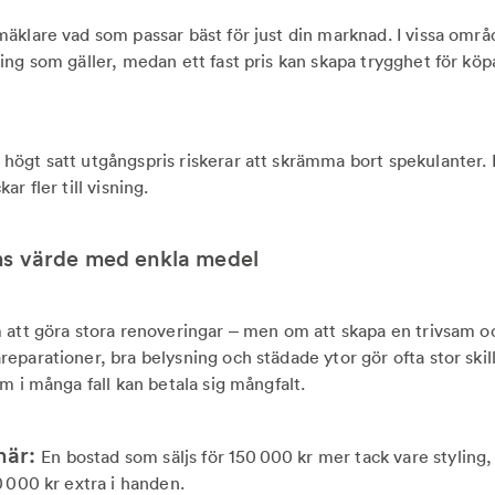
äklare vad som passar bäst för just din marknad. I vissa områ
ing som gäller, medan ett fast pris kan skapa trygghet för köp
 högt satt utgångspris riskerar att skrämma bort spekulanter. E
ar fler till visning.
ns värde med enkla medel
 att göra stora renoveringar – men om att skapa en trivsam oc
eparationer, bra belysning och städade ytor gör ofta stor ski
m i många fall kan betala sig mångfalt.
här:
En bostad som säljs för 150 000 kr mer tack vare styling,
0 000 kr extra i handen.