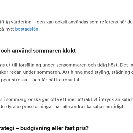
ftlig värdering – den kan också användas som referens när du
på nytt
bostadslån
.
– och använd sommaren klokt
s ut till försäljning under sensommaren och tidig höst. Det i
sker redan under sommaren. Att hinna med styling, städning o
ipper stressa – och får bättre resultat.
s i sommargrönska ger ofta ett mer attraktivt intryck än kala h
du dyra expresslösningar när alla andra ska sälja samtidigt.
strategi – budgivning eller fast pris?