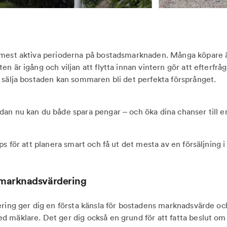
mest aktiva perioderna på bostadsmarknaden. Många köpare är
n är igång och viljan att flytta innan vintern gör att efterfråg
 sälja bostaden kan sommaren bli det perfekta försprånget.
an nu kan du både spara pengar – och öka dina chanser till en
ps för att planera smart och få ut det mesta av en försäljning i
 marknadsvärdering
ring ger dig en första känsla för bostadens marknadsvärde och 
 mäklare. Det ger dig också en grund för att fatta beslut om