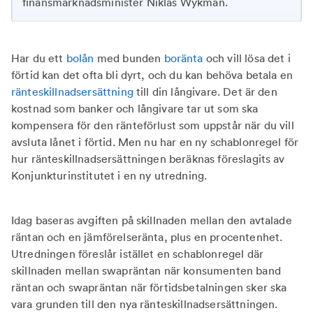
finansmarknadsminister Niklas Wykman.
Har du ett
bolån
med bunden
boränta
och vill lösa det i
förtid kan det ofta bli dyrt, och du kan behöva betala en
ränteskillnadsersättning
till din långivare. Det är den
kostnad som banker och långivare tar ut som ska
kompensera för den ränteförlust som uppstår när du vill
avsluta lånet i förtid. Men nu har en ny schablonregel för
hur ränteskillnadsersättningen beräknas föreslagits av
Konjunkturinstitutet i en ny utredning.
Idag baseras avgiften på skillnaden mellan den avtalade
räntan och en jämförelseränta, plus en procentenhet.
Utredningen föreslår istället en schablonregel där
skillnaden mellan swapräntan när konsumenten band
räntan och swapräntan när förtidsbetalningen sker ska
vara grunden till den nya ränteskillnadsersättningen.