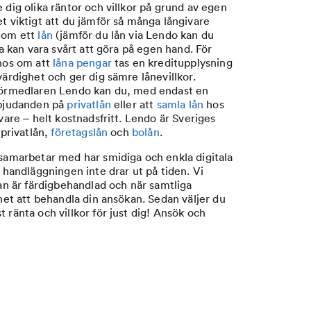
 dig olika räntor och villkor på grund av egen
t viktigt att du jämför så många långivare
r om ett
lån
(jämför du lån via Lendo kan du
ta kan vara svårt att göra på egen hand. För
 hos om att
låna pengar
tas en kreditupplysning
värdighet och ger dig sämre lånevillkor.
eförmedlaren Lendo kan du, med endast en
rbjudanden på
privatlån
eller att
samla lån
hos
vare – helt kostnadsfritt. Lendo är Sveriges
 privatlån,
företagslån
och
bolån
.
 samarbetar med har smidiga och enkla digitala
t handläggningen inte drar ut på tiden. Vi
kan är färdigbehandlad och när samtliga
ghet att behandla din ansökan. Sedan väljer du
 ränta och villkor för just dig! Ansök och