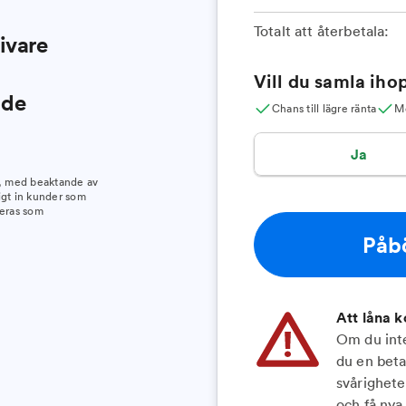
Totalt att återbetala:
givare
Vill du samla ihop
nde
Chans till lägre ränta
Mö
Ja
t, med beaktande av
igt in kunder som
keras som
Påb
Att låna k
Om du inte 
du en beta
svårighete
och få nya 