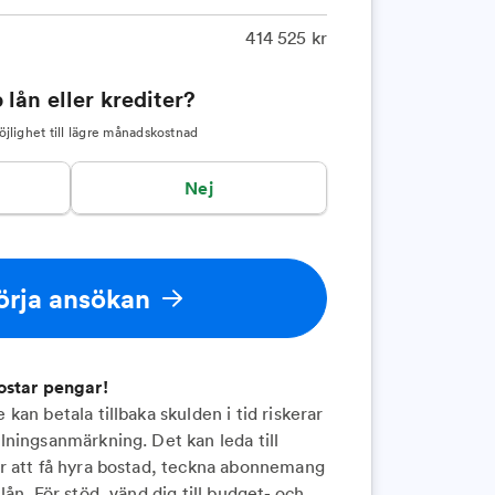
414 525
kr
 lån eller krediter?
jlighet till lägre månadskostnad
Nej
örja ansökan
ostar pengar!
kan betala tillbaka skulden i tid riskerar
lningsanmärkning. Det kan leda till
r att få hyra bostad, teckna abonnemang
lån. För stöd, vänd dig till budget- och