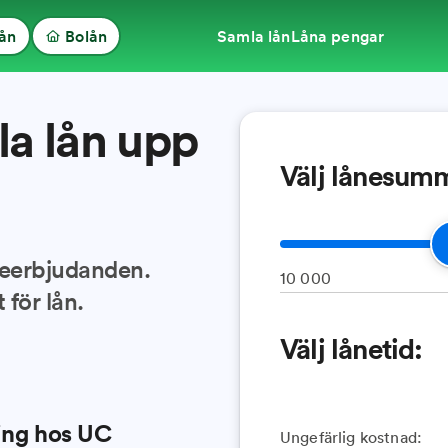
lån
Bolån
Samla lån
Låna pengar
a lån upp
Välj lånesum
neerbjudanden.
10 000
 för lån.
Välj lånetid:
ing hos UC
Ungefärlig kostnad: