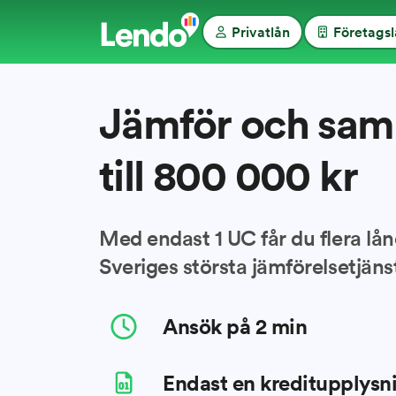
Privatlån
Företags
Jämför och saml
till
800 000
kr
Med endast 1 UC får du flera lå
Sveriges största jämförelsetjänst
Ansök på 2 min
Endast en kreditupplysn