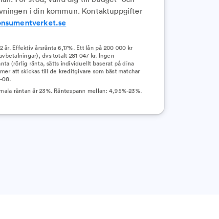
vningen i din kommun. Kontaktuppgifter
onsumentverket.se
år. Effektiv årsränta 6,17%. Ett lån på 200 000 kr
avbetalningar), dvs totalt 281 047 kr. Ingen
nta (rörlig ränta, sätts individuellt baserat på dina
er att skickas till de kreditgivare som bäst matchar
-08.
ximala räntan är 23%. Räntespann mellan: 4,95%-23%.