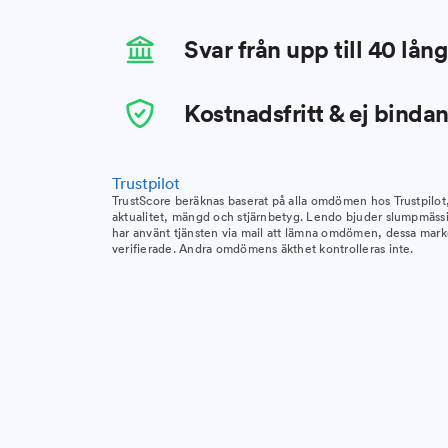
Svar från upp till 40 lån
Kostnadsfritt & ej binda
Trustpilot
TrustScore beräknas baserat på alla omdömen hos Trustpilo
aktualitet, mängd och stjärnbetyg. Lendo bjuder slumpmäss
har använt tjänsten via mail att lämna omdömen, dessa mar
verifierade. Andra omdömens äkthet kontrolleras inte.