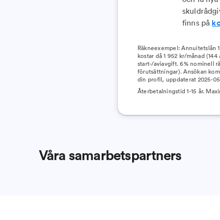
skuldrådgi
finns på
k
Räkneexempel: Annuitetslån 12 
kostar då 1 952 kr/månad (144 
start-/aviavgift. 6% nominell rä
förutsättningar). Ansökan komm
din profil, uppdaterat 2025-05
Återbetalningstid 1-15 år. Ma
Våra samarbetspartners