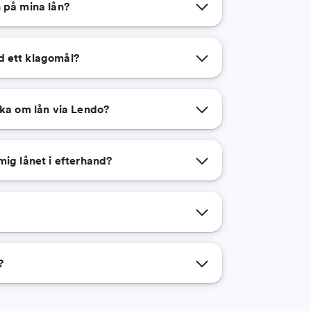
 på mina lån?
 ett klagomål?
öka om lån via Lendo?
mig lånet i efterhand?
?