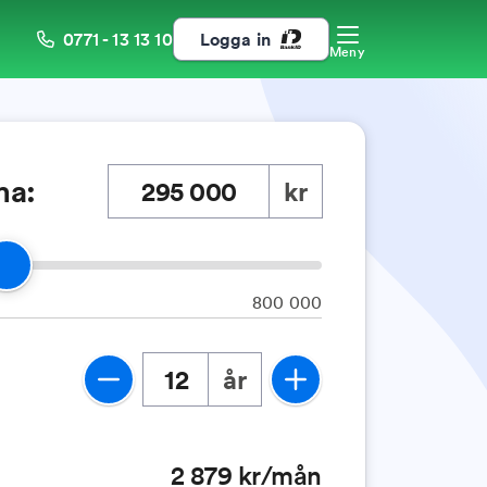
0771 - 13 13 10
Logga in
Meny
ma:
kr
800 000
år
2 879
kr/mån