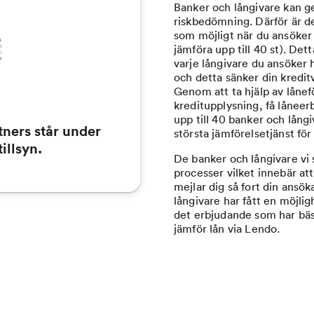
Banker och långivare kan ge
riskbedömning. Därför är de
som möjligt när du ansöke
jämföra upp till 40 st). Det
varje långivare du ansöker
och detta sänker din kredit
Genom att ta hjälp av lån
kreditupplysning, få lånee
upp till 40 banker och långi
ners står under
största jämförelsetjänst för
illsyn.
De banker och långivare vi
processer vilket innebär at
mejlar dig så fort din ansö
långivare har fått en möjli
det erbjudande som har bäst
jämför lån via Lendo.