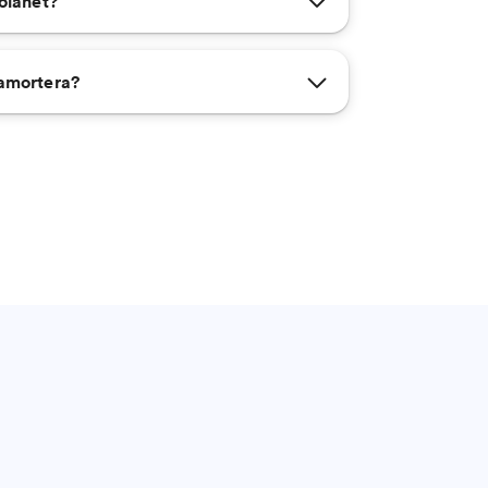
olånet?
amortera?