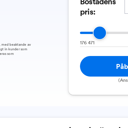
Bostadens
pris:
176 471
t, med beaktande av
igt in kunder som
keras som
Påb
(Ans