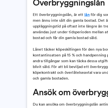
Överbryggningslån
Ett överbryggningslån, är ett
lån
för dig so
men ännu inte sålt din gamla bostad. Det är 
uppläggningstid på oftast inte längre än tr
användas just under tidsperioden mellan att 
bostad och får din gamla bostad såld.
Lånet täcker köpeskillingen för den nya bo
kontantinsatsen på 15 % och handpenning p
andra tillgångar som kan täcka dessa utgif
blivit såld. För att bli beviljad ett överbr
köpekontrakt och överlåtelseavtal vara un
och gamla bostaden.
Ansök om överbryg
Du kan ansöka om överbryggningslån anti