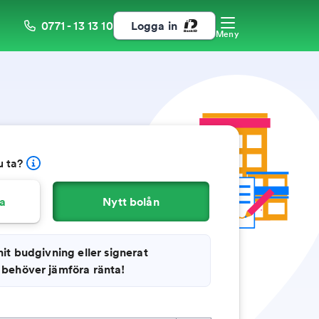
0771 - 13 13 10
Logga in
Meny
u ta?
ka
Nytt bolån
it budgivning eller signerat
 behöver jämföra ränta!