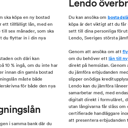
Lendo överb
m ska köpa en ny bostad
Du kan ansöka om
bostadsl
ett tillfälligt lån, med en
köpa är det viktigt att du få
e till sex månader, som ska
sett till dina personliga för
du flyttar in i din nya
Lendo, Sveriges största jämf
Genom att ansöka om att
fl
staden och däri kan
om du behöver ett
lån till 
å 10 % ingå, om du inte har
direkt på hemsidan. Genom a
ter innan din gamla bostad
du jämföra erbjudanden med
yggningslån måste både
slipper onödiga kreditupplys
derskrivna för både den nya
Lendo kan du jämföra låneer
samarbetar med, med endast
digitalt direkt i formuläret, 
gningslån
utan långivarna får slåss om 
certifierade handläggare inom
att presentera erbjudanden ti
ngen i samma bank där du