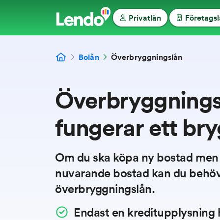
Privatlån
Företags
Bolån
Överbryggningslån
Överbryggningsl
fungerar ett br
Om du ska köpa ny bostad men ä
nuvarande bostad kan du behöv
överbryggningslån.
Endast en kreditupplysning