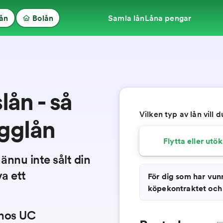
lån
Bolån
Samla lån
Låna pengar
ån - så
Vilken typ av lån vill d
ygglån
Flytta eller utö
nnu inte sålt din
a ett
För dig som har vunn
köpekontraktet och
 hos UC