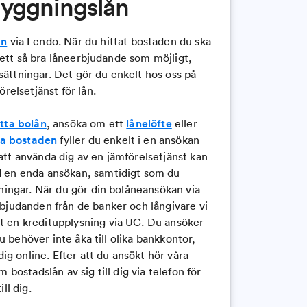
ryggningslån
ån
via Lendo. När du hittat bostaden du ska
r ett så bra låneerbjudande som möjligt,
utsättningar. Det gör du enkelt hos oss på
örelsetjänst för lån.
ytta bolån
, ansöka om ett
lånelöfte
eller
nya bostaden
fyller du enkelt i en ansökan
tt använda dig av en jämförelsetjänst kan
 en enda ansökan, samtidigt som du
ningar. När du gör din bolåneansökan via
bjudanden från de banker och långivare vi
 en kreditupplysning via UC. Du ansöker
du behöver inte åka till olika bankkontor,
dig online. Efter att du ansökt hör våra
 bostadslån av sig till dig via telefon för
ll dig.