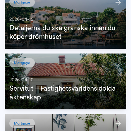
Mortgage
2026-04-15
Detaljerna du ska granska innan du
köper drömhuset
Mortgage
2026-04-10
Servitut – Fastighetsvärldens dolda
äktenskap
Mortgage