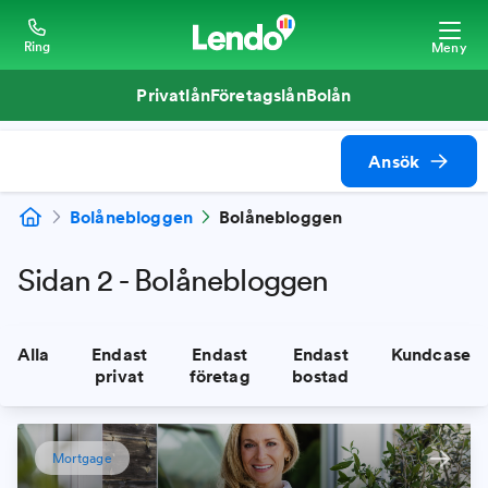
Ring
Meny
Privatlån
Företagslån
Bolån
Ansök
Bolånebloggen
Bolånebloggen
Sidan 2 - Bolånebloggen
Alla
Endast
Endast
Endast
Kundcase
privat
företag
bostad
Mortgage