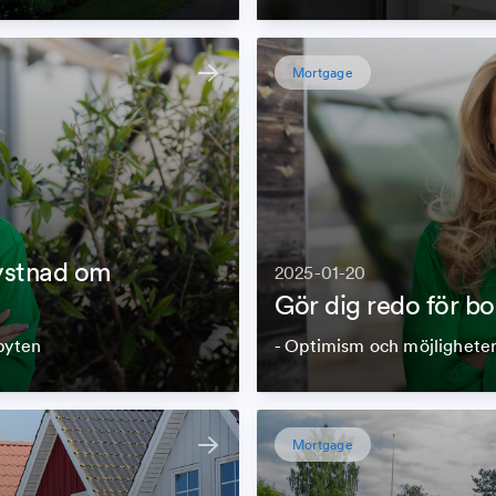
Mortgage
ystnad om
2025-01-20
Gör dig redo för 
byten
- Optimism och möjligheter
Mortgage