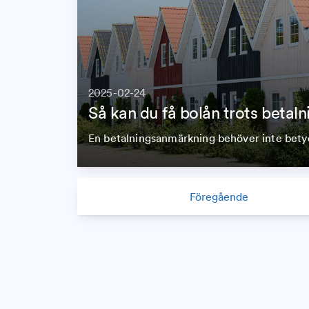
2025-02-24
Så kan du få bolån trots beta
En betalningsanmärkning behöver inte betyd
Föregående