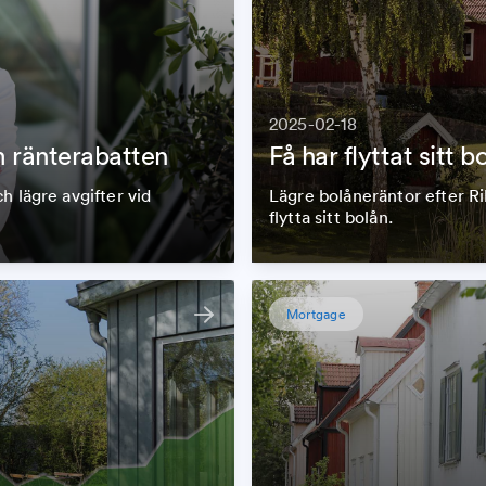
2025-02-18
 ränterabatten
Få har flyttat sitt b
h lägre avgifter vid
Lägre bolåneräntor efter Ri
flytta sitt bolån.
Mortgage