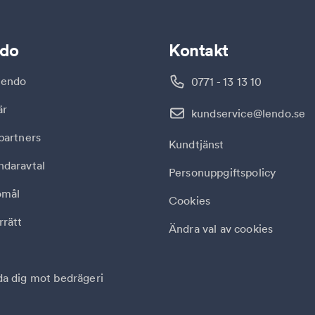
do
Kontakt
endo
0771 - 13 13 10
är
kundservice@lendo.se
partners
Kundtjänst
ndaravtal
Personuppgiftspolicy
omål
Cookies
rätt
Ändra val av cookies
a dig mot bedrägeri