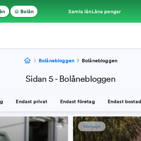
lån
Bolån
Samla lån
Låna pengar
Bolånebloggen
Bolånebloggen
Sidan 5 - Bolånebloggen
gg
Endast
privat
Endast
företag
Endast
bosta
Mortgage