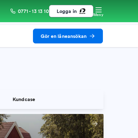
0771 - 13 13 10
Logga in
Meny
Gör en låneansökan
d
Kundcase