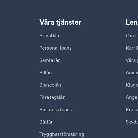
Våra tjänster
Len
Privatlån
Om L
Personal loans
Karri
Samla lån
Våra 
Billån
Anvä
Blancolån
Klag
Företagslån
Ånger
Business loans
Press
Båtlån
Skydd
Trygghetsförsäkring