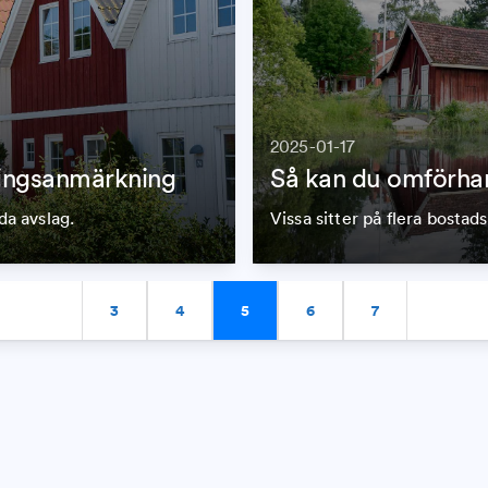
2025-01-17
lningsanmärkning
Så kan du omförhan
a avslag.
Vissa sitter på flera bostad
3
4
5
6
7