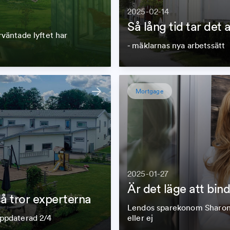
2025-02-14
Så lång tid tar det 
väntade lyftet har
- mäklarnas nya arbetssätt
Mortgage
2025-01-27
Är det läge att bin
så tror experterna
Lendos sparekonom Sharon 
ppdaterad 2/4
eller ej