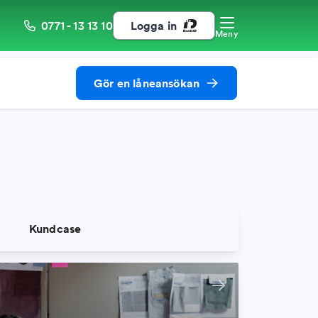
0771 - 13 13 10
Logga in
Meny
Gör en låneansökan
d
Kundcase