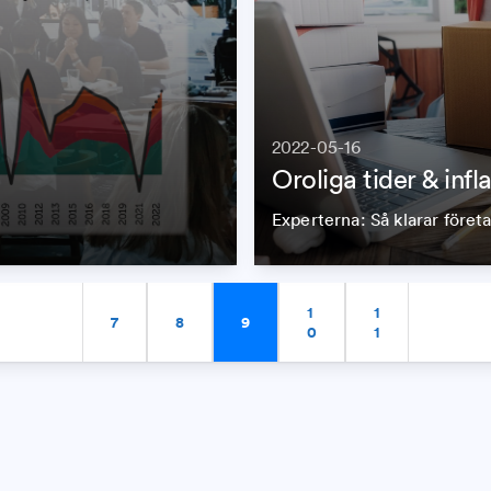
2022-05-16
Oroliga tider & infl
Experterna: Så klarar föret
1
1
7
8
9
0
1