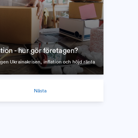
ation - hur gör företagen?
agen Ukrainakrisen, inflation och höjd ränta
Nästa