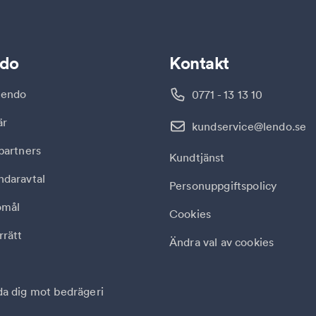
do
Kontakt
endo
0771 - 13 13 10
är
kundservice@lendo.se
partners
Kundtjänst
ndaravtal
Personuppgiftspolicy
omål
Cookies
rätt
Ändra val av cookies
a dig mot bedrägeri