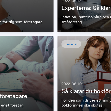
2022-06-13
Experterna: Så klar
Inflation, räntehöjning och 
 för dig som företagare
småföretag.
Business
2022-06-10
Så klarar du bokfö
företagare
För den som driver ett mind
 eget företag
bokföringen ska skötas.