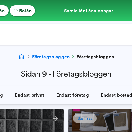
lån
Bolån
Samla lån
Låna pengar
Företagsbloggen
Företagsbloggen
Sidan 9 - Företagsbloggen
gg
Endast
privat
Endast
företag
Endast
bosta
Business