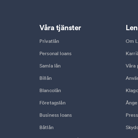
Våra tjänster
Len
Privatlån
Om L
Personal loans
Karri
Samla lån
Våra 
Billån
Anvä
Blancolån
Klag
Företagslån
Ånger
Business loans
Press
Båtlån
Skydd