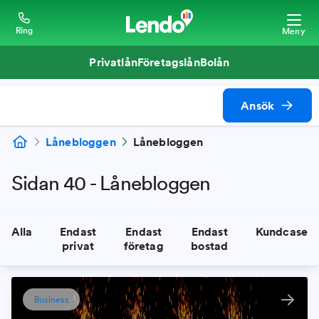
Ring
Meny
Privatlån
Företagslån
Bolån
Ansök
Lånebloggen
Lånebloggen
Sidan 40 - Lånebloggen
Alla
Endast
Endast
Endast
Kundcase
privat
företag
bostad
Business