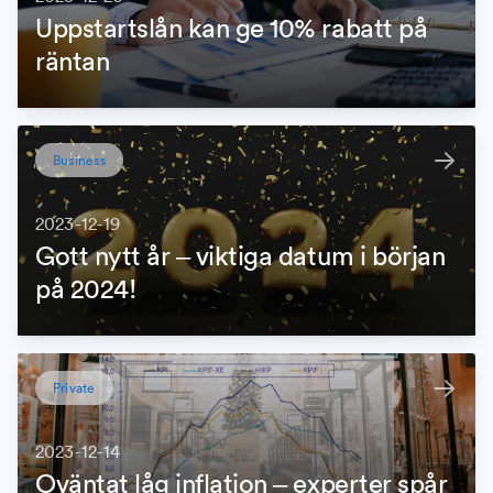
Uppstartslån kan ge 10% rabatt på
räntan
Business
2023-12-19
Gott nytt år – viktiga datum i början
på 2024!
Private
2023-12-14
Oväntat låg inflation – experter spår