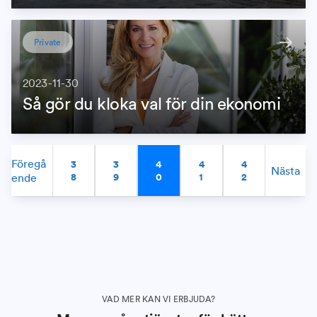
Private
2023-11-30
Så gör du kloka val för din ekonomi
Föregå
3
3
4
4
4
Nästa
ende
8
9
0
1
2
VAD MER KAN VI ERBJUDA?