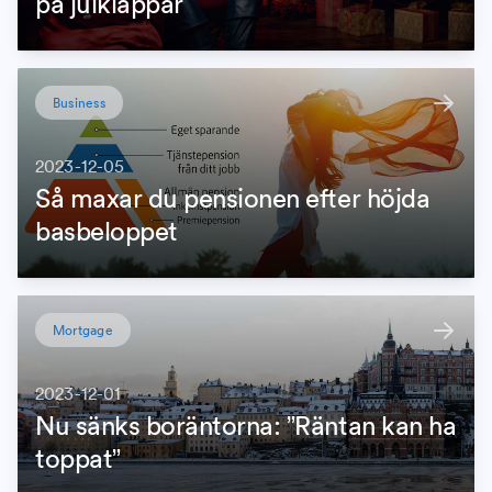
på julklappar
Business
2023-12-05
Så maxar du pensionen efter höjda
basbeloppet
Mortgage
2023-12-01
Nu sänks boräntorna: ”Räntan kan ha
toppat”